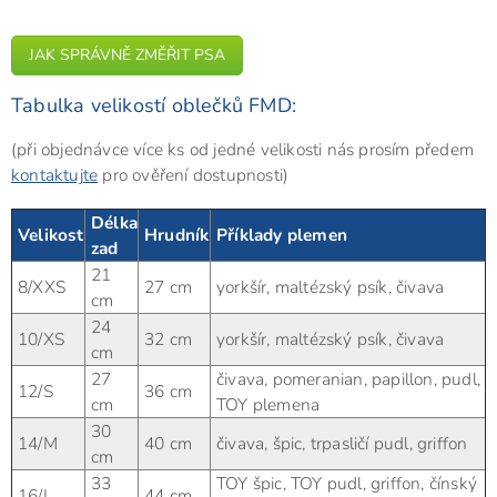
JAK SPRÁVNĚ ZMĚŘIT PSA
Tabulka velikostí oblečků FMD:
(při objednávce více ks od jedné velikosti nás prosím předem
kontaktujte
pro ověření dostupnosti)
Délka
Velikost
Hrudník
Příklady plemen
zad
21
8/XXS
27 cm
yorkšír, maltézský psík, čivava
cm
24
10/XS
32 cm
yorkšír, maltézský psík, čivava
cm
27
čivava, pomeranian, papillon, pudl,
12/S
36 cm
cm
TOY plemena
30
14/M
40 cm
čivava, špic, trpasličí pudl, griffon
cm
33
TOY špic, TOY pudl, griffon, čínský
16/L
44 cm