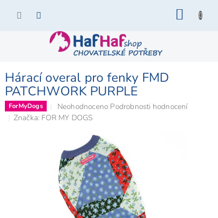
Přejít
NÁKU
na
KOŠÍK
obsah
Hárací overal pro fenky FMD
PATCHWORK PURPLE
Průměrné
Neohodnoceno
Podrobnosti hodnocení
ForMyDogs
hodnocení
Značka:
FOR MY DOGS
produktu
je
0,0
z
5
hvězdiček.