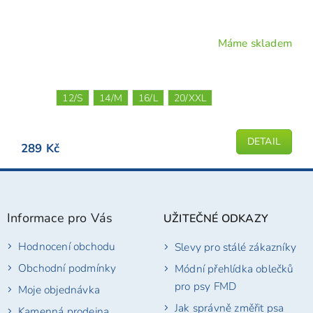
Máme skladem
12/S
14/M
16/L
20/XXL
DETAIL
289 Kč
Z
á
p
Informace pro Vás
UŽITEČNÉ ODKAZY
a
t
Hodnocení obchodu
Slevy pro stálé zákazníky
í
Obchodní podmínky
Módní přehlídka oblečků
pro psy FMD
Moje objednávka
Jak správně změřit psa
Kamenná prodejna