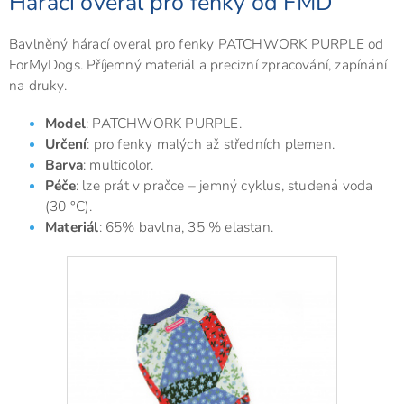
Hárací overal pro fenky od FMD
Bavlněný hárací overal pro fenky PATCHWORK PURPLE od
ForMyDogs. Příjemný materiál a precizní zpracování, zapínání
na druky.
Model
: PATCHWORK PURPLE.
Určení
: pro fenky malých až středních plemen.
Barva
: multicolor.
Péče
: lze prát v pračce – jemný cyklus, studená voda
(30 °C).
Materiál
: 65% bavlna, 35 % elastan.