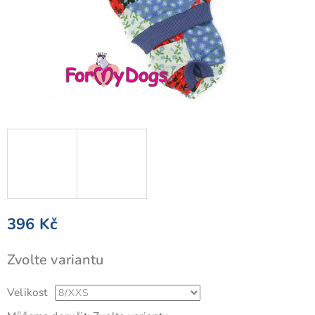
396 Kč
Měrná
Zvolte variantu
cena:
Velikost