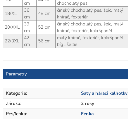
cm
chocholatý pes
36
čínský chocholatý pes, špic, malý
18/XL
48 cm
cm
knírač, foxteriér
39
čínský chocholatý pes, špic, malý
20/XXL
52 cm
cm
knírač, foxteriér, kokršpaněl
42
malý knírač, foxteriér, kokršpaněl,
22/3XL
56 cm
cm
bígl, šeltie
Parametry
Kategorie
:
Šaty a hárací kalhotky
Záruka
:
2 roky
Pes/fenka
:
Fenka