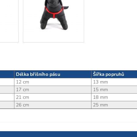
Délka břišního pásu
Šířka popruhů
12 cm
13 mm
17 cm
15 mm
21 cm
18 mm
26 cm
25 mm