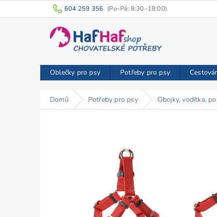
Přejít
604 259 356
na
obsah
Oblečky pro psy
Potřeby pro psy
Cestová
Domů
Potřeby pro psy
Obojky, vodítka, po