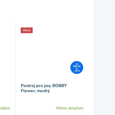
Akce
od
559 Kč
až
–28 %
Postroj pro psy BOBBY
Flower, modrý
ladem
Máme skladem
Průměrné