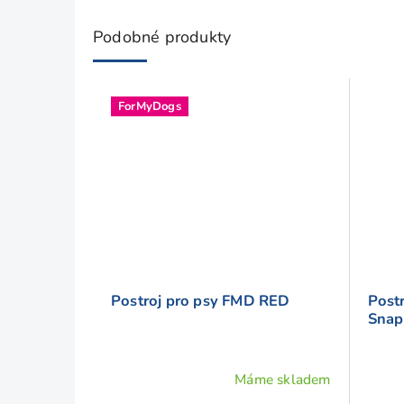
Podobné produkty
ForMyDogs
Postroj pro psy FMD RED
Post
Snap
Máme skladem
Průměrné
Prům