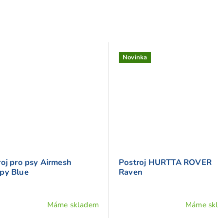
Novinka
roj pro psy Airmesh
Postroj HURTTA ROVER
py Blue
Raven
Máme skladem
Máme sk
ěrné