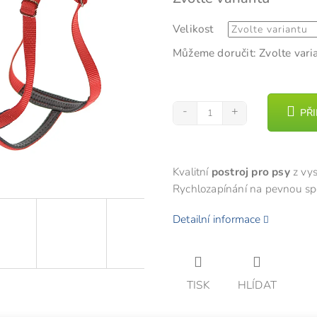
cena:
z
Velikost
5
hvězdiček.
Můžeme doručit:
Zvolte vari
PŘ
Kvalitní
postroj pro psy
z vy
Rychlozapínání na pevnou spo
Detailní informace
TISK
HLÍDAT