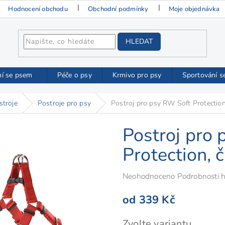
Hodnocení obchodu
Obchodní podmínky
Moje objednávka
HLEDAT
ní se psem
Péče o psy
Krmivo pro psy
Sportování s
stroje
Postroje pro psy
Postroj pro psy RW Soft Protection
Postroj pro
Protection, 
Průměrné
Neohodnoceno
Podrobnosti 
hodnocení
od
339 Kč
produktu
je
Měrná
Zvolte variantu
0,0