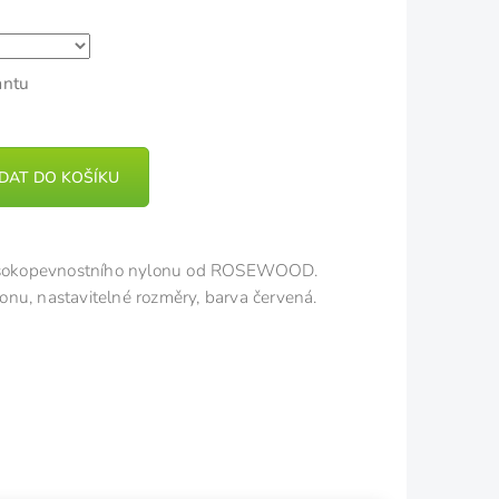
antu
IDAT DO KOŠÍKU
sokopevnostního nylonu od ROSEWOOD.
nu, nastavitelné rozměry, barva červená.