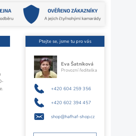
Ptejte se, jsme tu pro vás
Eva Šatníková
Provozní ředitelka
u
D-
e.
+420 604 259 356
+420 602 394 457
shop@hafhaf-shop.cz