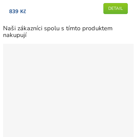
z
5
DETAIL
839 Kč
hvězdiček.
Naši zákazníci spolu s tímto produktem
nakupují