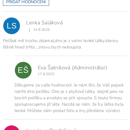
PŘIDAT HODNOCENÍ
V
ý
p
Lenka Saláková
i
LS
s
|
14.8.2025
Hodnocení produktu je 5 z 5 hvězdiček.
h
o
Pelíšek mě trochu zklamal,dno je z velmi tenké látky,kterou
d
štěně hned trhlo....znovu bych nekoupila.
n
o
c
Eva Šatníková
(Administrátor)
e
EŠ
n
17.8.2025
í
Děkujeme za vaše hodnocení. Je nám líto, že Váš pejsek
natrhl dno pelíšku. Dno je z plyšové látky, stejně jako na
bocích pelíšku a prodalo se jich spousta. S touto firmou
spolupracujeme již léta. Nezdá se nám, že by látka byla
tenká. Můžete nám poslat foto a my předáme výrobci.