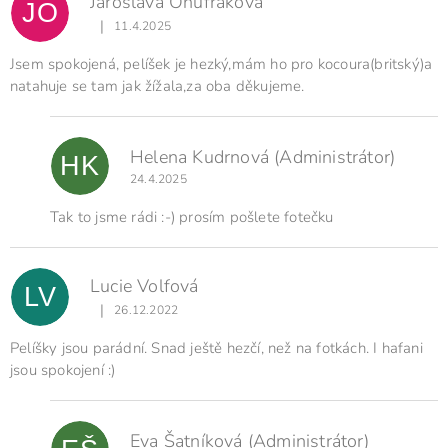
Jaroslava Onufráková
JO
|
11.4.2025
Hodnocení produktu je 5 z 5 hvězdiček.
Jsem spokojená, pelíšek je hezký,mám ho pro kocoura(britský)a
natahuje se tam jak žížala,za oba děkujeme.
Helena Kudrnová
(Administrátor)
HK
24.4.2025
Tak to jsme rádi :-) prosím pošlete fotečku
Lucie Volfová
LV
|
26.12.2022
Hodnocení produktu je 5 z 5 hvězdiček.
Pelíšky jsou parádní. Snad ještě hezčí, než na fotkách. I hafani
jsou spokojení :)
Eva Šatníková
(Administrátor)