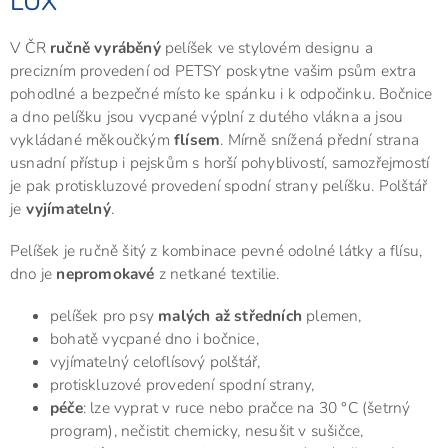
LUX
V ČR
ručně vyráběný
pelíšek ve stylovém designu a
precizním provedení od PETSY poskytne vašim psům extra
pohodlné a bezpečné místo ke spánku i k odpočinku. Bočnice
a dno pelíšku jsou vycpané výplní z dutého vlákna a jsou
vykládané měkoučkým
flísem
. Mírně snížená přední strana
usnadní přístup i pejskům s horší pohyblivostí, samozřejmostí
je pak protiskluzové provedení spodní strany pelíšku. Polštář
je
vyjímatelný
.
Pelíšek je ručně šitý z kombinace pevné odolné látky a flísu,
dno je
nepromokavé
z netkané textilie.
pelíšek pro psy
malých až středních
plemen,
bohatě vycpané dno i bočnice,
vyjímatelný celoflísový polštář,
protiskluzové provedení spodní strany,
péče
: lze vyprat v ruce nebo pračce na 30 °C (šetrný
program), nečistit chemicky, nesušit v sušičce,