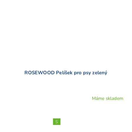
ROSEWOOD Pelíšek pro psy zelený
Máme skladem
Průměrné
hodnocení
produktu
je
S
5,0