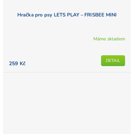
Hračka pro psy LETS PLAY – FRISBEE MINI
Máme skladem
Průměrné
hodnocení
produktu
DETAIL
je
259 Kč
5,0
z
5
hvězdiček.