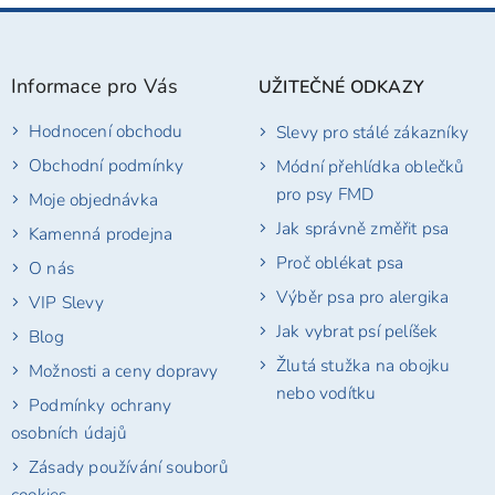
Z
á
p
Informace pro Vás
UŽITEČNÉ ODKAZY
a
t
Hodnocení obchodu
Slevy pro stálé zákazníky
í
Obchodní podmínky
Módní přehlídka oblečků
pro psy FMD
Moje objednávka
Jak správně změřit psa
Kamenná prodejna
Proč oblékat psa
O nás
Výběr psa pro alergika
VIP Slevy
Jak vybrat psí pelíšek
Blog
Žlutá stužka na obojku
Možnosti a ceny dopravy
nebo vodítku
Podmínky ochrany
osobních údajů
Zásady používání souborů
cookies