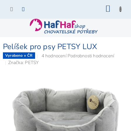
Přejít
NÁKU
na
KOŠÍK
obsah
Pelíšek pro psy PETSY LUX
Průměrné
4 hodnocení
Podrobnosti hodnocení
Vyrobeno v ČR
hodnocení
Značka:
PETSY
produktu
je
5,0
z
5
hvězdiček.