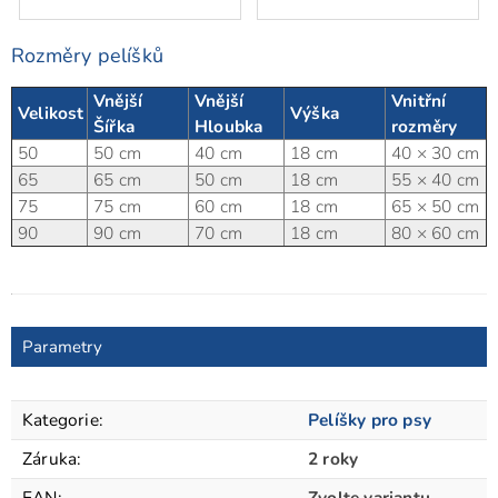
Rozměry pelíšků
Vnější
Vnější
Vnitřní
Velikost
Výška
Šířka
Hloubka
rozměry
50
50 cm
40 cm
18 cm
40 × 30 cm
65
65 cm
50 cm
18 cm
55 × 40 cm
75
75 cm
60 cm
18 cm
65 × 50 cm
90
90 cm
70 cm
18 cm
80 × 60 cm
Parametry
Kategorie
:
Pelíšky pro psy
Záruka
:
2 roky
EAN
:
Zvolte variantu