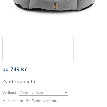
od
749 Kč
Měrná
Zvolte variantu
cena:
Velikost
Můžeme doručit:
Zvolte variantu