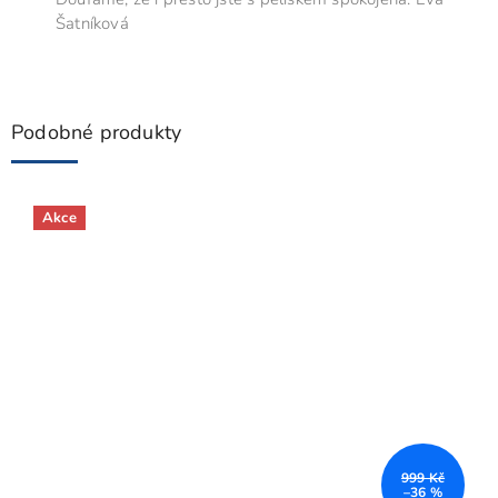
Šatníková
Podobné produkty
Akce
999 Kč
–36 %