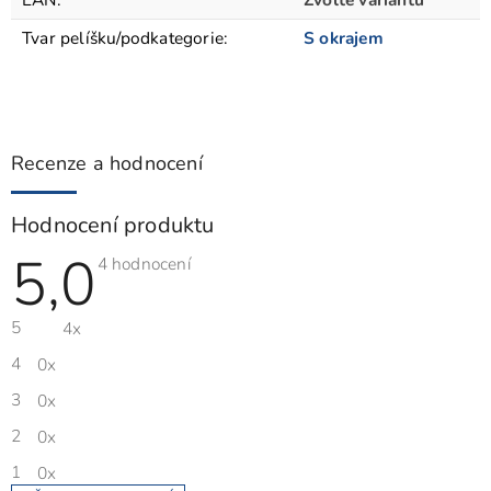
Tvar pelíšku/podkategorie
:
S okrajem
Recenze a hodnocení
Hodnocení produktu
5,0
Průměrné
4 hodnocení
hodnocení
produktu
je
5
4x
5,0
z
5
4
0x
hvězdiček.
3
0x
2
0x
1
0x