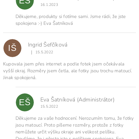
EŠ
16.1.2023
Děkujeme, produkty si fotíme sami. Jsme rádi, že jste
spokojena :-) Eva Šatníková
Ingrid Šefčíková
IŠ
|
15.5.2022
Hodnocení produktu je 5 z 5 hvězdiček.
Kupovala jsem přes internet a podle fotek jsem očekávala
vyšší okraj. Rozměry jsem četla, ale fotky jsou trochu matoucí.
Jinak spokojená.
Eva Šatníková
(Administrátor)
EŠ
15.5.2022
Děkujeme za vaše hodnocení. Nerozumím tomu, že fotky
jsou matoucí. Proto píšeme rozměry, protože z fotky
nemůžete určit výšku okraje ani velikost pelíšku.
Doufáme, že i přesto jste s pelíškem spokojena. Eva