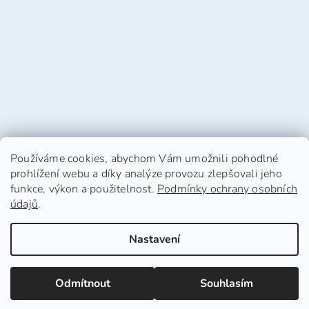
Používáme cookies, abychom Vám umožnili pohodlné
prohlížení webu a díky analýze provozu zlepšovali jeho
funkce, výkon a použitelnost.
Podmínky ochrany osobních
údajů
.
Vytvořil Shoptet
Nastavení
Copyright 2026
HafHaf-shop.cz
. Všechna práva
Odmítnout
Souhlasím
vyhrazena.
Upravit nastavení cookies