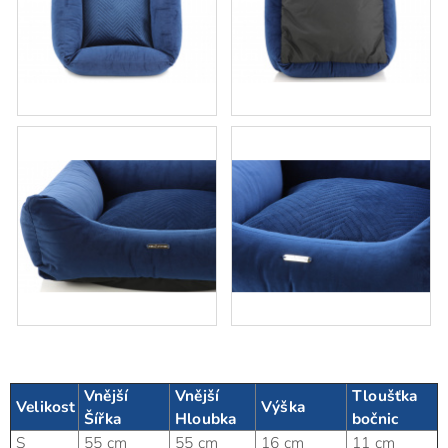
Vnější
Vnější
Tloušťka
Velikost
Výška
Šířka
Hloubka
bočnic
S
55 cm
55 cm
16 cm
11 cm