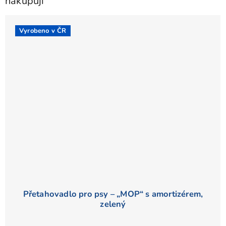
nakupují
hvězdiček.
Vyrobeno v ČR
Přetahovadlo pro psy – „MOP“ s amortizérem,
zelený