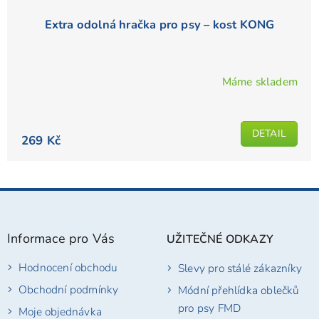
Extra odolná hračka pro psy – kost KONG
Máme skladem
DETAIL
269 Kč
Z
á
p
Informace pro Vás
UŽITEČNÉ ODKAZY
a
t
Hodnocení obchodu
Slevy pro stálé zákazníky
í
Obchodní podmínky
Módní přehlídka oblečků
pro psy FMD
Moje objednávka