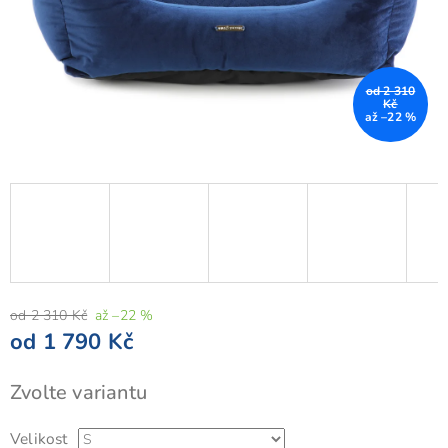
od 2 310
Kč
až –22 %
od 2 310 Kč
až –22 %
od
1 790 Kč
Měrná
Zvolte variantu
cena:
Velikost