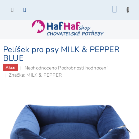
Přejít
NÁKU
na
KOŠÍK
obsah
Pelíšek pro psy MILK & PEPPER
BLUE
Průměrné
Neohodnoceno
Podrobnosti hodnocení
Akce
hodnocení
Značka:
MILK & PEPPER
produktu
je
0,0
z
5
hvězdiček.