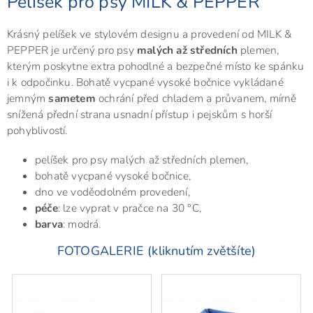
Pelíšek pro psy MILK & PEPPER
Krásný pelíšek ve stylovém designu a provedení od MILK &
PEPPER je určený pro psy
malých až středních
plemen,
kterým poskytne extra pohodlné a bezpečné místo ke spánku
i k odpočinku. Bohatě vycpané vysoké bočnice vykládané
jemným
sametem
ochrání před chladem a průvanem, mírně
snížená přední strana usnadní přístup i pejskům s horší
pohyblivostí.
pelíšek pro psy malých až středních plemen,
bohatě vycpané vysoké bočnice,
dno ve voděodolném provedení,
péče
: lze vyprat v pračce na 30 °C,
barva
: modrá.
FOTOGALERIE (kliknutím zvětšíte)