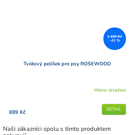
1 199 Kč
–41 %
Tvídový pelíšek pro psy ROSEWOOD
Máme skladem
Průměrné
hodnocení
produktu
DETAIL
699 Kč
je
5,0
z
Naši zákazníci spolu s tímto produktem
5