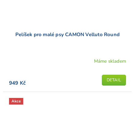
Pelíšek pro malé psy CAMON Velluto Round
Máme skladem
Průměrné
hodnocení
produktu
DETAIL
949 Kč
je
5,0
z
Akce
5
hvězdiček.