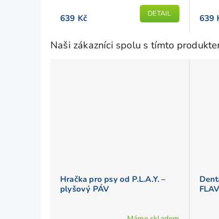
z
DETAIL
5
639 Kč
639 
hvězd
Naši zákazníci spolu s tímto produkt
Hračka pro psy od P.L.A.Y. –
Dent
plyšový PÁV
FLAV
Máme skladem