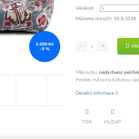
5
Velikost
hvězdiček.
Můžeme doručit:
10.8.2026
1 099 Kč
PŘ
–9 %
Měkoučký
nadýchaný pelíše
Pelíšek má extra bohatou výp
Detailní informace
TISK
HLÍDAT