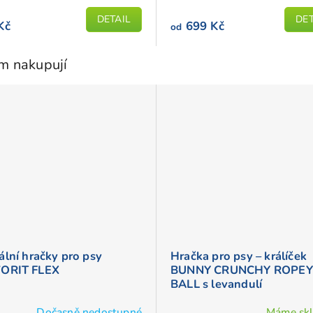
z
DETAIL
DET
5
Kč
699 Kč
od
iček.
hvězdiček.
em nakupují
ální hračky pro psy
Hračka pro psy – králíček
ORIT FLEX
BUNNY CRUNCHY ROPEY
BALL s levandulí
Dočasně nedostupné
Máme sk