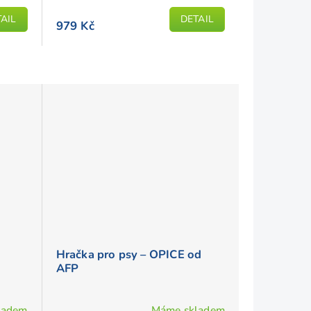
AIL
DETAIL
979 Kč
Hračka pro psy – OPICE od
AFP
ladem
Máme skladem