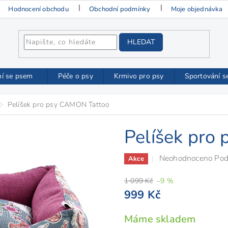
Hodnocení obchodu
Obchodní podmínky
Moje objednávka
HLEDAT
ní se psem
Péče o psy
Krmivo pro psy
Sportování s
Pelíšek pro psy CAMON Tattoo
Pelíšek pro
Průměrné
Neohodnoceno
Pod
Akce
hodnocení
1 099 Kč
–9 %
produktu
999 Kč
je
0,0
Měrná
Máme skladem
z
cena: