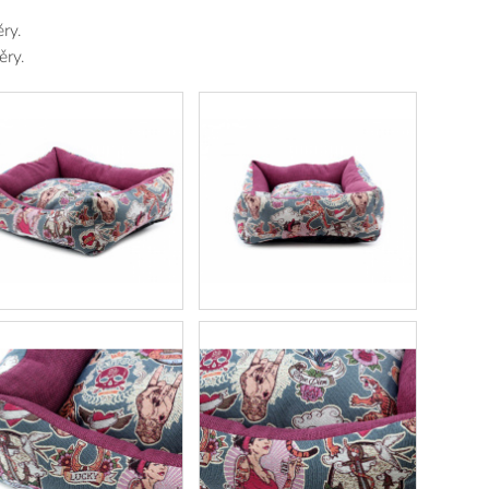
ry.
ěry.