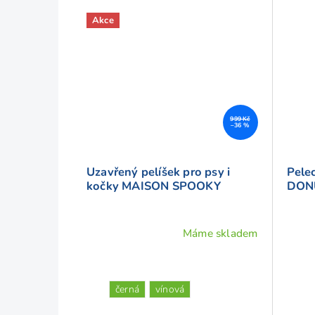
Akce
999 Kč
–36 %
Uzavřený pelíšek pro psy i
Pele
kočky MAISON SPOOKY
DON
Máme skladem
Prům
hodno
produ
je
černá
vínová
4,6