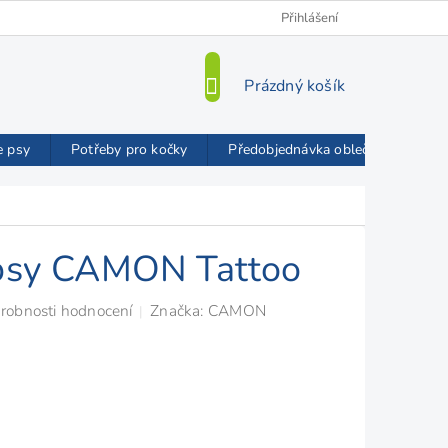
Kamenná prodejna
O nás
VIP Slevy
Přihlášení
Blog
Mož
NÁKUPNÍ
Prázdný košík
KOŠÍK
e psy
Potřeby pro kočky
Předobjednávka oblečků FMD
 psy CAMON Tattoo
robnosti hodnocení
Značka:
CAMON