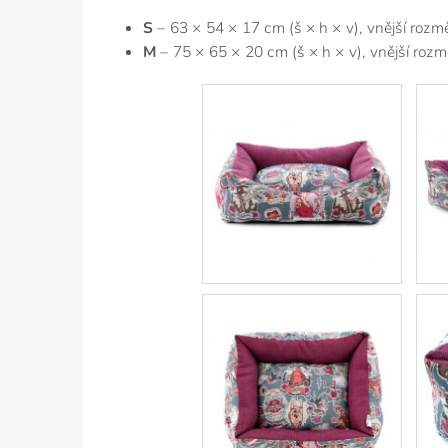
S
– 63 × 54 × 17 cm (š × h × v), vnější rozmě
M
– 75 × 65 × 20 cm (š × h × v), vnější rozm