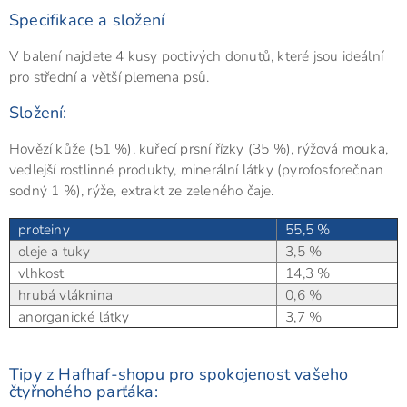
Specifikace a složení
V balení najdete 4 kusy poctivých donutů, které jsou ideální
pro střední a větší plemena psů.
Složení:
Hovězí kůže (51 %), kuřecí prsní řízky (35 %), rýžová mouka,
vedlejší rostlinné produkty, minerální látky (pyrofosforečnan
sodný 1 %), rýže, extrakt ze zeleného čaje.
proteiny
55,5 %
oleje a tuky
3,5 %
vlhkost
14,3 %
hrubá vláknina
0,6 %
anorganické látky
3,7 %
Tipy z Hafhaf-shopu pro spokojenost vašeho
čtyřnohého parťáka: