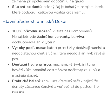
zejména při společném odpočinku na gauči.
Síla antioxidantů
: zelený čaj je bohatým zdrojem látek,
které podporují celkovou vitalitu organismu.
Hlavní přednosti pamlsků Dokas:
100% přírodní složení
: kvalita bez kompromisů.
Nenajdete zde
žádné konzervanty, barviva
,
dochucovadla ani glycerin.
Vysoký podíl masa
: kuřecí prsní řízky dodávají pamlsku
neodolatelnou chuť a vůni, které neodolá ani vybíravější
pes.
Dentální hygiena hrou
: mechanické žvýkání tuhé
hovězí kůže pomáhá odstraňovat nečistoty ze zubů a
masíruje dásně.
Praktické balení
: znovuuzavíratelný sáček zajistí, že
donuty zůstanou čerstvé a voňavé až do posledního
kousku.