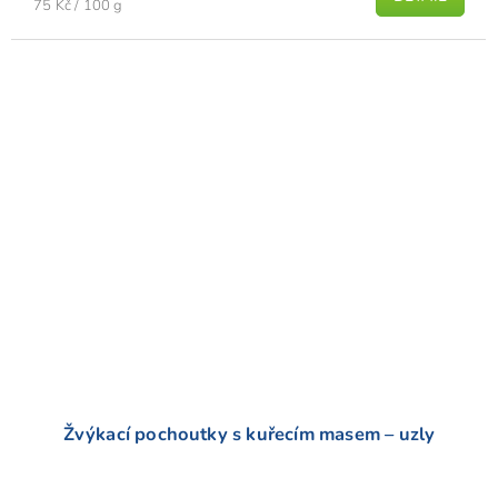
Měrná
je
75 Kč / 100 g
cena:
5,0
z
5
hvězdiček.
Žvýkací pochoutky s kuřecím masem – uzly