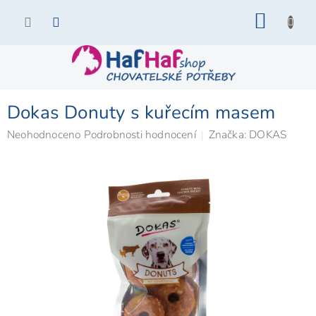
Přejít
NÁKU
na
KOŠÍK
obsah
Dokas Donuty s kuřecím masem
Průměrné
Neohodnoceno
Podrobnosti hodnocení
Značka:
DOKAS
hodnocení
produktu
je
0,0
z
5
hvězdiček.