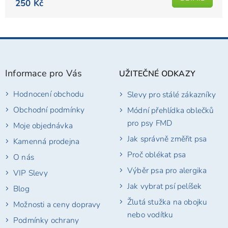
je
250 Kč
5,0
z
5
Z
hvězdiček.
á
p
Informace pro Vás
UŽITEČNÉ ODKAZY
a
t
Hodnocení obchodu
Slevy pro stálé zákazníky
í
Obchodní podmínky
Módní přehlídka oblečků
pro psy FMD
Moje objednávka
Jak správně změřit psa
Kamenná prodejna
Proč oblékat psa
O nás
Výběr psa pro alergika
VIP Slevy
Jak vybrat psí pelíšek
Blog
Žlutá stužka na obojku
Možnosti a ceny dopravy
nebo vodítku
Podmínky ochrany