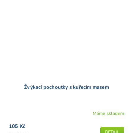
Žvýkací pochoutky s kuřecím masem
Máme skladem
Průměrné
hodnocení
105 Kč
produktu
DETAIL