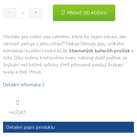
PŘIDAT DO KOŠÍKU
Hledáte pro svého psa odměnu, která ho nejen zabaví, ale
zároveň pečuje o jeho zdraví? Dokas Donuty jsou unikátní
kombinací kvalitní hovězí kůže,
šťavnatých kuřecích prsíček
a
rýže. Díky svému kruhovému tvaru nabízejí delší požitek ze
žvýkání než běžné tyčinky, čímž přirozeně posilují žvýkací
svaly a čistí chrup.
Detailní informace
HLÍDAT
Detailní popis produktu