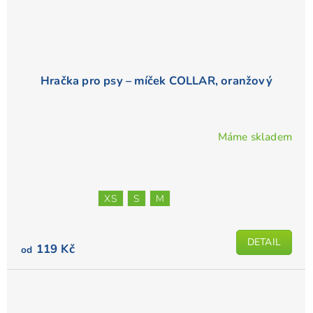
Hračka pro psy – míček COLLAR, oranžový
Máme skladem
XS
S
M
DETAIL
119 Kč
od