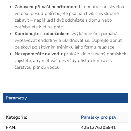
Zabavení při vaší nepřítomnosti
: donuty jsou skvělou
volbou, pokud potřebujete psa na chvíli smysluplně
zabavit – například když odcházíte z domu nebo
potřebujete klid na práci.
Kombinujte s odpočinkem
: žvýkání psům pomáhá
vyplavovat endorfiny a uklidňovat se. Dopřejte donut
pejskovi po aktivním tréninku jako formu relaxace.
Nezapomeňte na vodu
: protože jde o sušený pamlskek,
zajistěte, aby měl váš pes vždy přístup k misce s
čerstvou pitnou vodou.
Parametry
Kategorie
:
Pamlsky pro psy
EAN
:
4251276205941