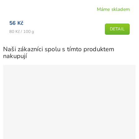
Máme skladem
Průměrné
hodnocení
56 Kč
produktu
DETAIL
Měrná
je
80 Kč / 100 g
cena:
5,0
z
Naši zákazníci spolu s tímto produktem
5
nakupují
hvězdiček.