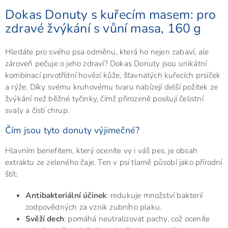
Dokas Donuty s kuřecím masem: pro
zdravé žvýkání s vůní masa, 160 g
Hledáte pro svého psa odměnu, která ho nejen zabaví, ale
zároveň pečuje o jeho zdraví? Dokas Donuty jsou unikátní
kombinací prvotřídní hovězí kůže, šťavnatých kuřecích prsíček
a rýže. Díky svému kruhovému tvaru nabízejí delší požitek ze
žvýkání než běžné tyčinky, čímž přirozeně posilují čelistní
svaly a čistí chrup.
Čím jsou tyto donuty výjimečné?
Hlavním benefitem, který oceníte vy i váš pes, je obsah
extraktu ze zeleného čaje. Ten v psí tlamě působí jako přírodní
štít:
Antibakteriální účinek
: redukuje množství bakterií
zodpovědných za vznik zubního plaku.
Svěží dech
: pomáhá neutralizovat pachy, což oceníte