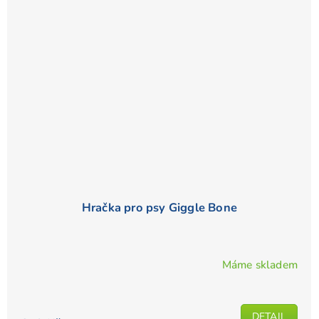
Hračka pro psy Giggle Bone
Máme skladem
Průměrné
hodnocení
produktu
DETAIL