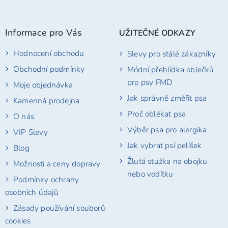
Z
á
p
Informace pro Vás
UŽITEČNÉ ODKAZY
a
t
Hodnocení obchodu
Slevy pro stálé zákazníky
í
Obchodní podmínky
Módní přehlídka oblečků
pro psy FMD
Moje objednávka
Jak správně změřit psa
Kamenná prodejna
Proč oblékat psa
O nás
Výběr psa pro alergika
VIP Slevy
Jak vybrat psí pelíšek
Blog
Žlutá stužka na obojku
Možnosti a ceny dopravy
nebo vodítku
Podmínky ochrany
osobních údajů
Zásady používání souborů
cookies