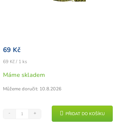
69 Kč
Měrná
69 Kč / 1 ks
cena:
Máme skladem
Můžeme doručit:
10.8.2026
PŘIDAT DO KOŠÍKU