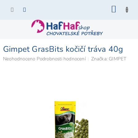
Přejít
NÁKU
na
KOŠÍK
obsah
Gimpet GrasBits kočičí tráva 40g
Průměrné
Neohodnoceno
Podrobnosti hodnocení
Značka:
GIMPET
hodnocení
produktu
je
0,0
z
5
hvězdiček.