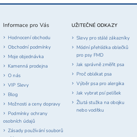
Z
á
p
Informace pro Vás
UŽITEČNÉ ODKAZY
a
t
Hodnocení obchodu
Slevy pro stálé zákazníky
í
Obchodní podmínky
Módní přehlídka oblečků
pro psy FMD
Moje objednávka
Jak správně změřit psa
Kamenná prodejna
Proč oblékat psa
O nás
Výběr psa pro alergika
VIP Slevy
Jak vybrat psí pelíšek
Blog
Žlutá stužka na obojku
Možnosti a ceny dopravy
nebo vodítku
Podmínky ochrany
osobních údajů
Zásady používání souborů