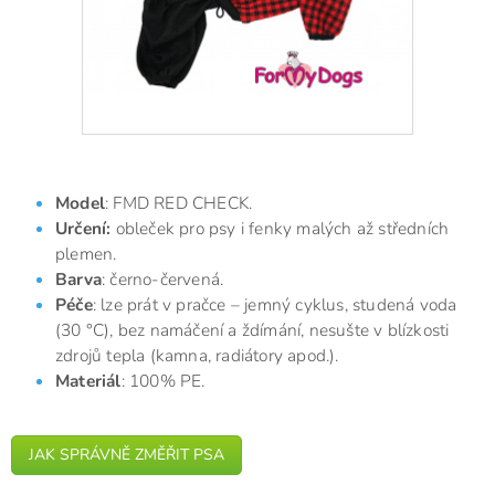
Model
: FMD RED CHECK.
Určení:
obleček pro psy i fenky malých až středních
plemen.
Barva
: černo-červená.
Péče
: lze prát v pračce – jemný cyklus, studená voda
(30 °C), bez namáčení a ždímání, nesušte v blízkosti
zdrojů tepla (kamna, radiátory apod.).
Materiál
: 100% PE.
JAK SPRÁVNĚ ZMĚŘIT PSA