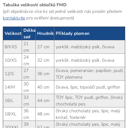
Tabulka velikostí oblečků FMD
:
(při objednávce více ks od jedné velikosti nás prosím předem
kontaktujte
pro ověření dostupnosti)
Délka
Velikost
Hrudník
Příklady plemen
zad
21
8/XXS
27 cm
yorkšír, maltézský psík, čivava
cm
24
10/XS
32 cm
yorkšír, maltézský psík, čivava
cm
27
čivava, pomeranian, papillon, pudl,
12/S
36 cm
cm
TOY plemena
30
14/M
40 cm
čivava, špic, trpasličí pudl, griffon
cm
33
TOY špic, TOY pudl, griffon, čínský
16/L
44 cm
cm
chocholatý pes
36
čínský chocholatý pes, špic, malý
18/XL
48 cm
cm
knírač, foxteriér
39
čínský chocholatý pes, špic, malý
20/XXL
52 cm