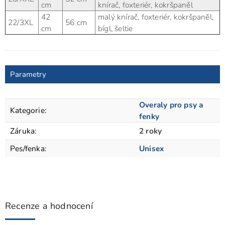
cm
knírač, foxteriér, kokršpaněl
42
malý knírač, foxteriér, kokršpaněl,
22/3XL
56 cm
cm
bígl, šeltie
Parametry
Overaly pro psy a
Kategorie
:
fenky
Záruka
:
2 roky
Pes/fenka
:
Unisex
Recenze a hodnocení