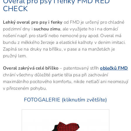
Overal pro psy i fenky FMD RED
CHECK
Lehký overal pro psy i fenky
od FMD je určený pro chladné
podzimní dny i
suchou zimu
, ale využijete ho i na domácí
nošení např. pro starší nebo nemocné psy apod. Overal má
bundu z měkkého žerzeje a elastické kalhoty v denim imitaci.
Zapíná se na druky na bříšku, v pase a na manžetách je
pružný lem.
Overal zakrývá celé bříško
– patentovaný střih
oblečků FMD
chrání všechny důležité partie těla psa při zachování
maximálního pocitového komfortu, nikde netlačí ani neomezují
v přirozeném pohybu.
FOTOGALERIE (kliknutím zvětšíte)