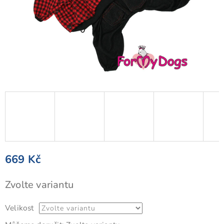
669 Kč
Měrná
Zvolte variantu
cena:
Velikost