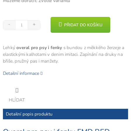
Můžeme doručit:
Zvolte variantu
PŘIDAT DO KOŠÍKU
Lehký
overal pro psy i fenky
s bundou z měkkého žerzeje a
elastickými kalhotami v denim imitaci. Zapínání na druky na
břiše, pružný pas i manžety.
Detailní informace
HLÍDAT
Detailní popis produktu