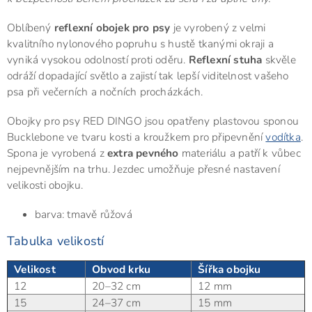
Oblíbený
reflexní obojek pro psy
je vyrobený z velmi
kvalitního nylonového popruhu s hustě tkanými okraji a
vyniká vysokou odolností proti oděru.
Reflexní stuha
skvěle
odráží dopadající světlo a zajistí tak lepší viditelnost vašeho
psa při večerních a nočních procházkách.
Obojky pro psy RED DINGO jsou opatřeny plastovou sponou
Bucklebone ve tvaru kosti a kroužkem pro připevnění
vodítka
.
Spona je vyrobená z
extra pevného
materiálu a patří k vůbec
nejpevnějším na trhu. Jezdec umožňuje přesné nastavení
velikosti obojku.
barva: tmavě růžová
Tabulka velikostí
Velikost
Obvod krku
Šířka obojku
12
20–32 cm
12 mm
15
24–37 cm
15 mm