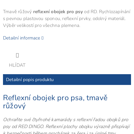
Tmavě růžový
reflexní obojek pro psy
od RD. Rychlozapínání
s pevnou plastovou sponou, reflexní prvky, odolný materiál.
Výběr velikostí pro všechna plemena.
Detailní informace
HLÍDAT
Detailní popis produktu
Reflexní obojek pro psa, tmavě
růžový
Ochraňte své čtyřnohé kamarády s reflexní řadou obojků pro
psy od RED DINGO. Reflexní plochy obojku výrazně přispívají
k bezpečnosti během procházek za šera i za úplné tmy.