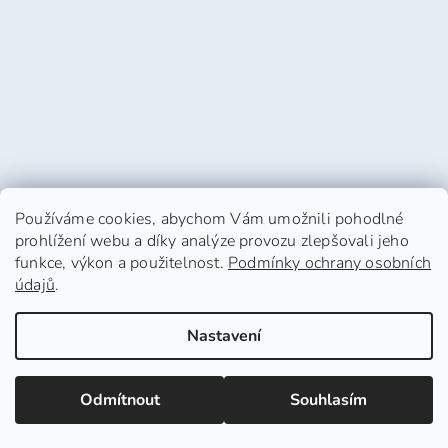
Používáme cookies, abychom Vám umožnili pohodlné
prohlížení webu a díky analýze provozu zlepšovali jeho
funkce, výkon a použitelnost.
Podmínky ochrany osobních
údajů
.
Vytvořil Shoptet
Nastavení
Copyright 2026
HafHaf-shop.cz
. Všechna práva
Odmítnout
Souhlasím
vyhrazena.
Upravit nastavení cookies