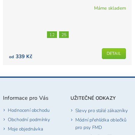
Máme skladem
Průměrné
hodnocení
produktu
je
12
25
4,3
z
5
DETAIL
339 Kč
od
hvězdiček.
Z
á
p
Informace pro Vás
UŽITEČNÉ ODKAZY
a
t
Hodnocení obchodu
Slevy pro stálé zákazníky
í
Obchodní podmínky
Módní přehlídka oblečků
pro psy FMD
Moje objednávka