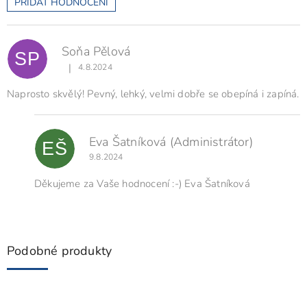
PŘIDAT HODNOCENÍ
V
ý
p
Soňa Pělová
i
SP
s
|
4.8.2024
Hodnocení produktu je 5 z 5 hvězdiček.
h
o
Naprosto skvělý! Pevný, lehký, velmi dobře se obepíná i zapíná.
d
n
o
Eva Šatníková
(Administrátor)
EŠ
c
9.8.2024
e
n
Děkujeme za Vaše hodnocení :-) Eva Šatníková
í
Podobné produkty