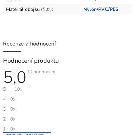
Materiál obojku (filtr)
:
Nylon/PVC/PES
Recenze a hodnocení
Hodnocení produktu
5,0
Průměrné
10 hodnocení
hodnocení
produktu
je
5
10x
5,0
z
5
4
0x
hvězdiček.
3
0x
2
0x
1
0x