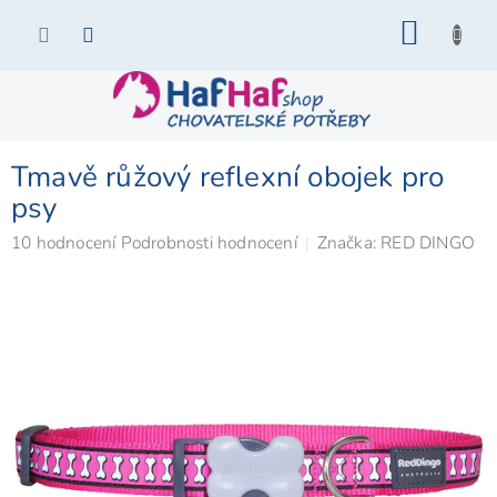
Přejít
NÁKU
na
KOŠÍK
obsah
Tmavě růžový reflexní obojek pro
psy
Průměrné
10 hodnocení
Podrobnosti hodnocení
Značka:
RED DINGO
hodnocení
produktu
je
5,0
z
5
hvězdiček.