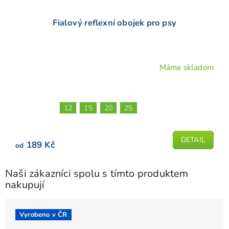
Fialový reflexní obojek pro psy
Máme skladem
Průměrné
hodnocení
produktu
je
12
15
20
25
5,0
z
5
DETAIL
189 Kč
od
hvězdiček.
Naši zákazníci spolu s tímto produktem
nakupují
Vyrobeno v ČR