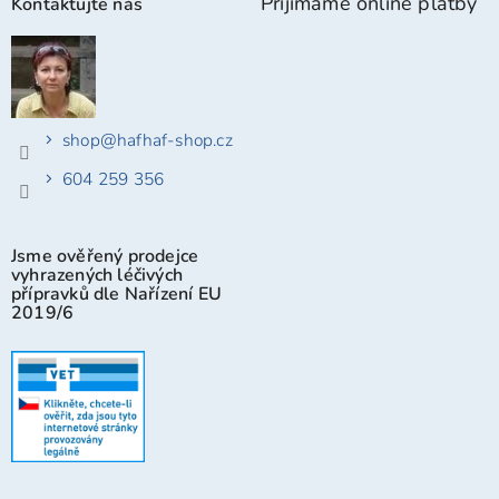
Přijímáme online platby
Kontaktujte nás
shop
@
hafhaf-shop.cz
604 259 356
Jsme ověřený prodejce
vyhrazených léčivých
přípravků dle Nařízení EU
2019/6