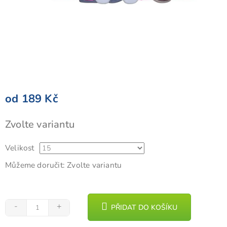
od
189 Kč
Měrná
Zvolte variantu
cena:
Velikost
Můžeme doručit:
Zvolte variantu
PŘIDAT DO KOŠÍKU