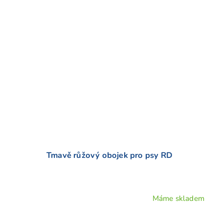
Tmavě růžový obojek pro psy RD
Máme skladem
Průměrné
hodnocení