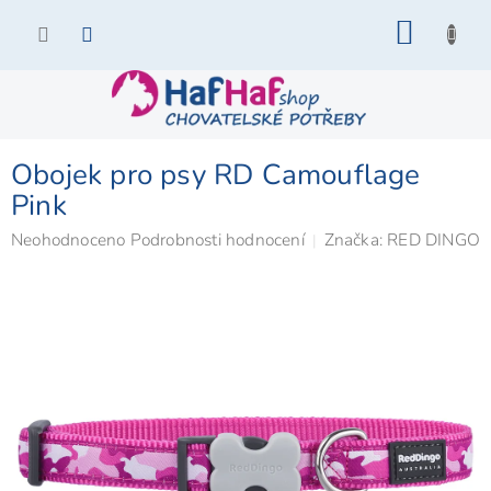
Přejít
NÁKU
na
KOŠÍK
obsah
Obojek pro psy RD Camouflage
Pink
Průměrné
Neohodnoceno
Podrobnosti hodnocení
Značka:
RED DINGO
hodnocení
produktu
je
0,0
z
5
hvězdiček.