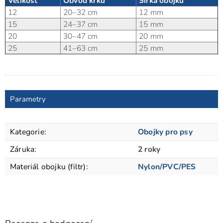
Velikost
Obvod krku
Šířka obojku
12
20–32 cm
12 mm
15
24–37 cm
15 mm
20
30–47 cm
20 mm
25
41–63 cm
25 mm
Parametry
Kategorie
:
Obojky pro psy
Záruka
:
2 roky
Materiál obojku (filtr)
:
Nylon/PVC/PES