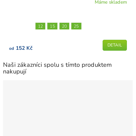
Máme skladem
Průměrné
hodnocení
produktu
je
12
15
20
25
5,0
z
5
DETAIL
152 Kč
od
hvězdiček.
Naši zákazníci spolu s tímto produktem
nakupují