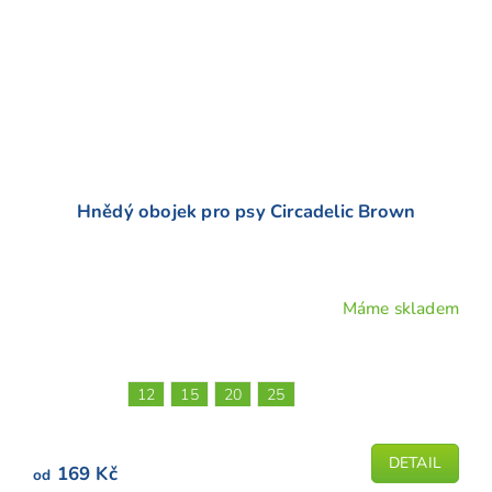
Hnědý obojek pro psy Circadelic Brown
Máme skladem
Průměrné
hodnocení
produktu
je
12
15
20
25
4,8
z
5
DETAIL
169 Kč
od
hvězdiček.