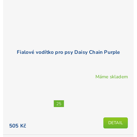
Fialové vodítko pro psy Daisy Chain Purple
Máme skladem
Průměrné
hodnocení
produktu
je
25
4,3
z
5
DETAIL
505 Kč
hvězdiček.