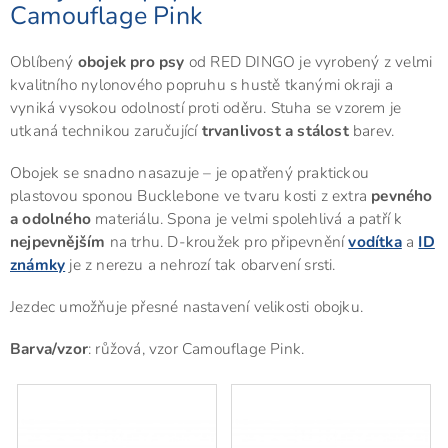
Camouflage Pink
Oblíbený
obojek pro psy
od RED DINGO je vyrobený z velmi
kvalitního nylonového popruhu s hustě tkanými okraji a
vyniká vysokou odolností proti oděru. Stuha se vzorem je
utkaná technikou zaručující
trvanlivost a stálost
barev.
Obojek se snadno nasazuje – je opatřený praktickou
plastovou sponou Bucklebone ve tvaru kosti z extra
pevného
a odolného
materiálu. Spona je velmi spolehlivá a patří k
nejpevnějším
na trhu. D-kroužek pro připevnění
vodítka
a
ID
známky
je z nerezu a nehrozí tak obarvení srsti.
Jezdec umožňuje přesné nastavení velikosti obojku.
Barva/vzor
: růžová, vzor Camouflage Pink.