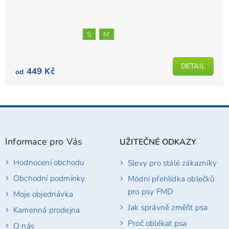
S
M
DETAIL
449 Kč
od
Z
á
p
Informace pro Vás
UŽITEČNÉ ODKAZY
a
t
Hodnocení obchodu
Slevy pro stálé zákazníky
í
Obchodní podmínky
Módní přehlídka oblečků
pro psy FMD
Moje objednávka
Jak správně změřit psa
Kamenná prodejna
Proč oblékat psa
O nás