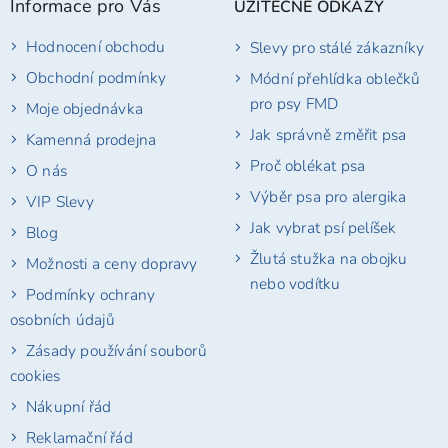
Informace pro Vás
UŽITEČNÉ ODKAZY
a
t
Hodnocení obchodu
Slevy pro stálé zákazníky
í
Obchodní podmínky
Módní přehlídka oblečků
pro psy FMD
Moje objednávka
Jak správně změřit psa
Kamenná prodejna
Proč oblékat psa
O nás
Výběr psa pro alergika
VIP Slevy
Jak vybrat psí pelíšek
Blog
Žlutá stužka na obojku
Možnosti a ceny dopravy
nebo vodítku
Podmínky ochrany
osobních údajů
Zásady používání souborů
cookies
Nákupní řád
Reklamační řád