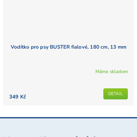
Vodítko pro psy BUSTER fialové, 180 cm, 13 mm
Máme skladem
DETAIL
349 Kč
Z
á
p