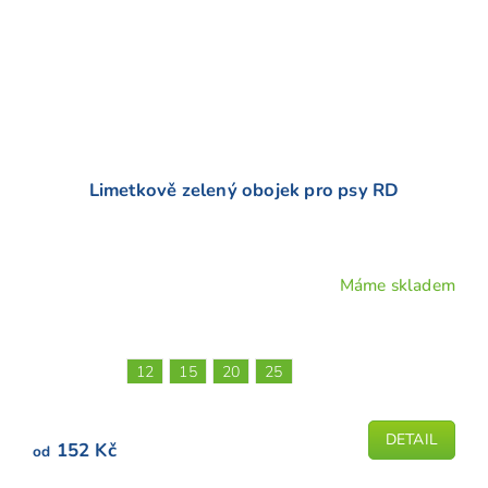
Limetkově zelený obojek pro psy RD
Máme skladem
Průměrné
hodnocení
produktu
je
12
15
20
25
5,0
z
5
DETAIL
152 Kč
od
hvězdiček.