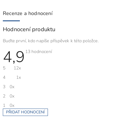
Recenze a hodnocení
Hodnocení produktu
Buďte první, kdo napíše příspěvek k této položce.
4,9
Průměrné
13 hodnocení
hodnocení
produktu
je
5
12x
4,9
z
5
4
1x
hvězdiček.
3
0x
2
0x
1
0x
PŘIDAT HODNOCENÍ
V
ý