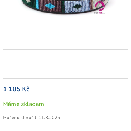
1 105 Kč
Měrná
Máme skladem
cena:
Můžeme doručit:
11.8.2026