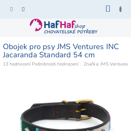
Přejít
NÁKU
na
KOŠÍK
obsah
Obojek pro psy JMS Ventures INC
Jacaranda Standard 54 cm
Průměrné
13 hodnocení
Podrobnosti hodnocení
Značka:
JMS Ventures
hodnocení
produktu
je
4,9
z
5
hvězdiček.