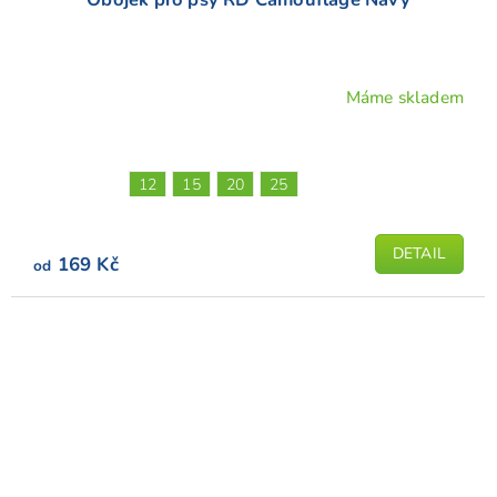
Máme skladem
12
15
20
25
DETAIL
169 Kč
od