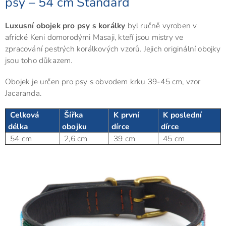
psy – 54 cm Standard
Luxusní obojek pro psy s korálky
byl ručně vyroben v
africké Keni domorodými Masaji, kteří jsou mistry ve
zpracování pestrých korálkových vzorů. Jejich originální obojky
jsou toho důkazem.
Obojek je určen pro psy s obvodem krku 39-45 cm, vzor
Jacaranda.
Celková
Šířka
K první
K poslední
délka
obojku
dírce
dírce
54 cm
2,6 cm
39 cm
45 cm