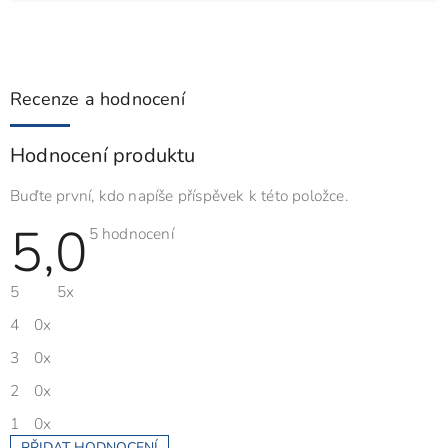
Recenze a hodnocení
Hodnocení produktu
Buďte první, kdo napíše příspěvek k této položce.
5,0
Průměrné
5 hodnocení
hodnocení
produktu
je
5
5x
5,0
z
5
4
0x
hvězdiček.
3
0x
2
0x
1
0x
PŘIDAT HODNOCENÍ