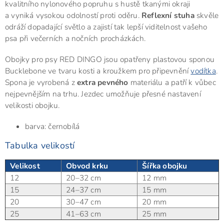
kvalitního nylonového popruhu s hustě tkanými okraji
a vyniká vysokou odolností proti oděru.
Reflexní stuha
skvěle
odráží dopadající světlo a zajistí tak lepší viditelnost vašeho
psa při večerních a nočních procházkách.
Obojky pro psy RED DINGO jsou opatřeny plastovou sponou
Bucklebone ve tvaru kosti a kroužkem pro připevnění
vodítka
.
Spona je vyrobená z
extra pevného
materiálu a patří k vůbec
nejpevnějším na trhu. Jezdec umožňuje přesné nastavení
velikosti obojku.
barva: černobílá
Tabulka velikostí
Velikost
Obvod krku
Šířka obojku
12
20–32 cm
12 mm
15
24–37 cm
15 mm
20
30–47 cm
20 mm
25
41–63 cm
25 mm