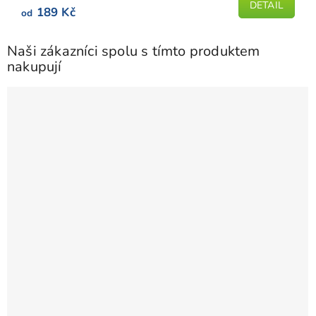
5
DETAIL
189 Kč
od
hvězdiček.
Naši zákazníci spolu s tímto produktem
nakupují