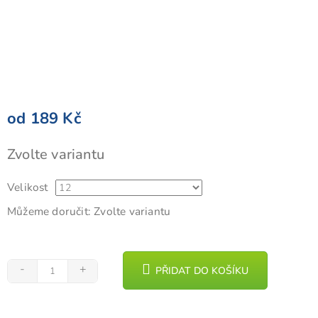
od
189 Kč
Měrná
Zvolte variantu
cena:
Velikost
Můžeme doručit:
Zvolte variantu
PŘIDAT DO KOŠÍKU