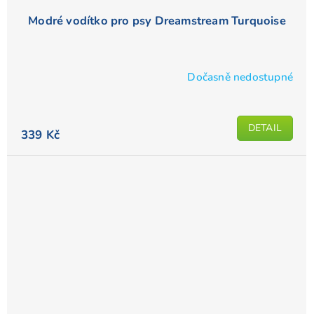
Modré vodítko pro psy Dreamstream Turquoise
Dočasně nedostupné
Průměrné
hodnocení
produktu
DETAIL
je
339 Kč
4,6
z
5
hvězdiček.