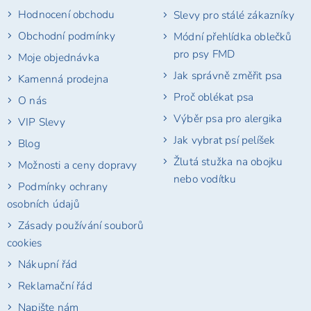
t
Hodnocení obchodu
Slevy pro stálé zákazníky
í
Obchodní podmínky
Módní přehlídka oblečků
pro psy FMD
Moje objednávka
Jak správně změřit psa
Kamenná prodejna
Proč oblékat psa
O nás
Výběr psa pro alergika
VIP Slevy
Jak vybrat psí pelíšek
Blog
Žlutá stužka na obojku
Možnosti a ceny dopravy
nebo vodítku
Podmínky ochrany
osobních údajů
Zásady používání souborů
cookies
Nákupní řád
Reklamační řád
Napište nám