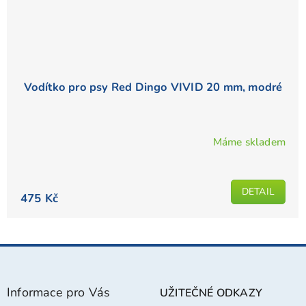
Vodítko pro psy Red Dingo VIVID 20 mm, modré
Máme skladem
Průměrné
hodnocení
produktu
DETAIL
je
475 Kč
5,0
z
5
Z
hvězdiček.
á
p
Informace pro Vás
UŽITEČNÉ ODKAZY
a