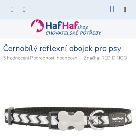
Přejít
NÁKU
na
KOŠÍK
obsah
Černobílý reflexní obojek pro psy
Průměrné
5 hodnocení
Podrobnosti hodnocení
Značka:
RED DINGO
hodnocení
produktu
je
5,0
z
5
hvězdiček.