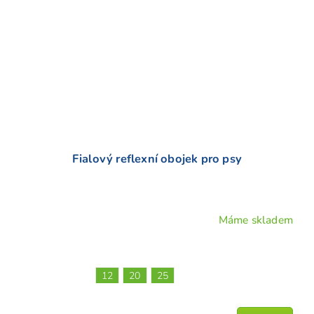
Fialový reflexní obojek pro psy
Máme skladem
Průměrné
hodnocení
produktu
je
12
20
25
5,0
z