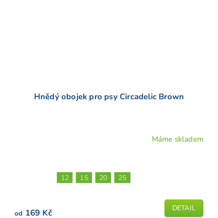
Hnědý obojek pro psy Circadelic Brown
Máme skladem
Průměrné
hodnocení
produktu
je
12
15
20
25
4,8
z
5
DETAIL
169 Kč
od