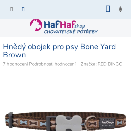
Přejít
NÁKU
na
KOŠÍK
obsah
Hnědý obojek pro psy Bone Yard
Brown
Průměrné
7 hodnocení
Podrobnosti hodnocení
Značka:
RED DINGO
hodnocení
produktu
je
5,0
z
5
hvězdiček.