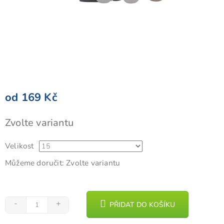
od
169 Kč
Měrná
Zvolte variantu
cena:
Velikost
Můžeme doručit:
Zvolte variantu
PŘIDAT DO KOŠÍKU