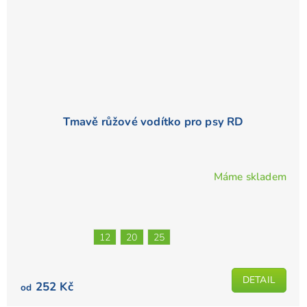
Tmavě růžové vodítko pro psy RD
Máme skladem
Průměrné
hodnocení
produktu
je
12
20
25
5,0
z
5
DETAIL
252 Kč
od
hvězdiček.