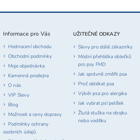
Z
á
p
Informace pro Vás
UŽITEČNÉ ODKAZY
a
t
Hodnocení obchodu
Slevy pro stálé zákazníky
í
Obchodní podmínky
Módní přehlídka oblečků
pro psy FMD
Moje objednávka
Jak správně změřit psa
Kamenná prodejna
Proč oblékat psa
O nás
Výběr psa pro alergika
VIP Slevy
Jak vybrat psí pelíšek
Blog
Žlutá stužka na obojku
Možnosti a ceny dopravy
nebo vodítku
Podmínky ochrany
osobních údajů