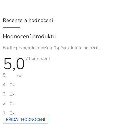
Recenze a hodnocení
Hodnocení produktu
Buďte první, kdo napíše příspěvek k této položce.
5,0
Průměrné
7 hodnocení
hodnocení
produktu
je
5
7x
5,0
z
5
4
0x
hvězdiček.
3
0x
2
0x
1
0x
PŘIDAT HODNOCENÍ
V