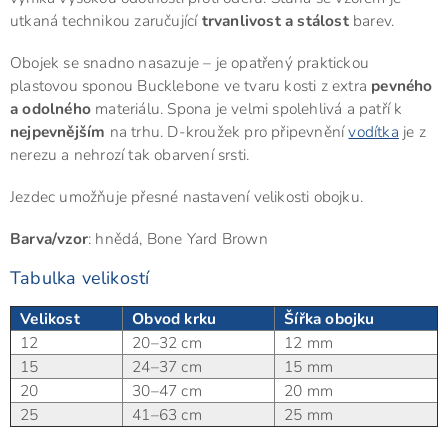
utkaná technikou zaručující
trvanlivost a stálost
barev.
Obojek se snadno nasazuje – je opatřený praktickou
plastovou sponou Bucklebone ve tvaru kosti z extra
pevného
a odolného
materiálu. Spona je velmi spolehlivá a patří k
nejpevnějším
na trhu. D-kroužek pro připevnění
vodítka
je z
nerezu a nehrozí tak obarvení srsti.
Jezdec umožňuje přesné nastavení velikosti obojku.
Barva/vzor
: hnědá, Bone Yard Brown
Tabulka velikostí
Velikost
Obvod krku
Šířka obojku
12
20–32 cm
12 mm
15
24–37 cm
15 mm
20
30–47 cm
20 mm
25
41–63 cm
25 mm