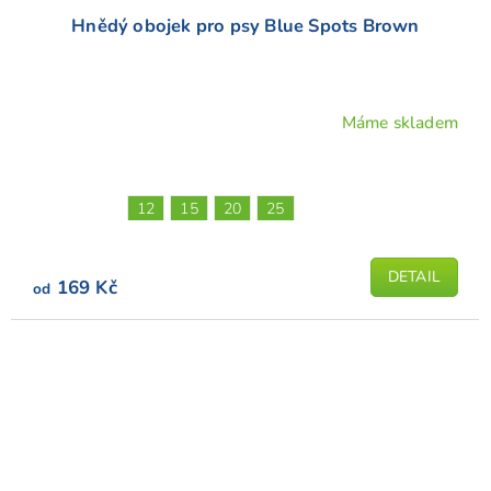
Hnědý obojek pro psy Blue Spots Brown
Máme skladem
Průměrné
hodnocení
produktu
je
12
15
20
25
5,0
z
5
DETAIL
169 Kč
od
hvězdiček.