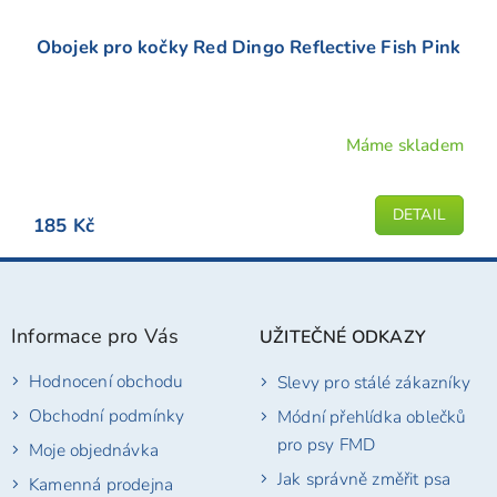
Obojek pro kočky Red Dingo Reflective Fish Pink
Máme skladem
Průměrné
hodnocení
produktu
DETAIL
185 Kč
je
5,0
Z
z
á
5
p
hvězdiček.
Informace pro Vás
UŽITEČNÉ ODKAZY
a
t
Hodnocení obchodu
Slevy pro stálé zákazníky
í
Obchodní podmínky
Módní přehlídka oblečků
pro psy FMD
Moje objednávka
Jak správně změřit psa
Kamenná prodejna