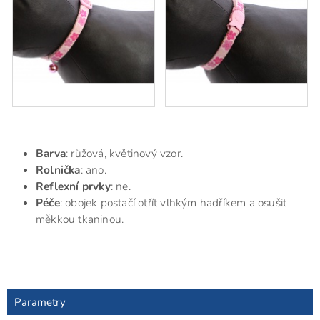
Barva
: růžová, květinový vzor.
Rolnička
: ano.
Reflexní prvky
: ne.
Péče
: obojek postačí otřít vlhkým hadříkem a osušit
měkkou tkaninou.
Parametry