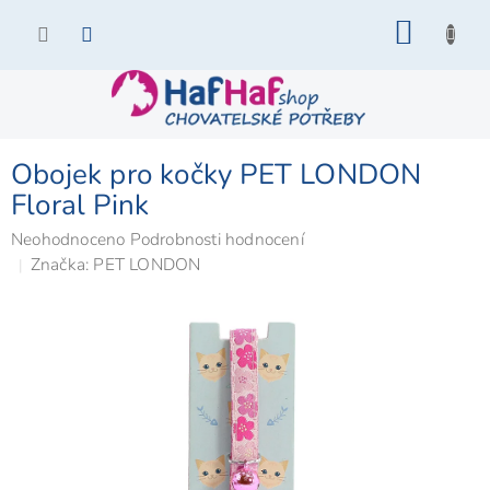
Přejít
NÁKU
na
KOŠÍK
obsah
Obojek pro kočky PET LONDON
Floral Pink
Průměrné
Neohodnoceno
Podrobnosti hodnocení
hodnocení
Značka:
PET LONDON
produktu
je
0,0
z
5
hvězdiček.