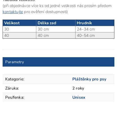
(při objednávce více ks od jedné velikosti nás prosím předem
kontaktujte
pro ověření dostupnosti)
Velikost
Délka zad
Hrudník
30
30 cm
24–34 cm
40
40 cm
40–54 cm
Parametry
Kategorie
:
Pláštěnky pro psy
Záruka
:
2 roky
Pes/fenka
:
Unisex