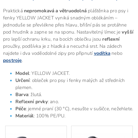
Praktická
nepromokavá a větruodolná
pláštěnka pro psy i
fenky YELLOW JACKET vyniká snadným oblékáním –
jednoduše se převlékne přes hlavu, břišní pás se protáhne
pod hrudník a zapne se na sponu. Nastavitelný límec je
vyšší
pro lepší ochranu krku, na bocích oblečku jsou
reflexní
proužky, podšívka je z hladká a necuchá srst. Na zádech
najdete i dva voděodolné zipy pro připnutí
vodítka
nebo
postroje
.
Model
: YELLOW JACKET.
Určení
: obleček pro psy i fenky malých až středních
plemen.
Barva
: žlutá.
Reflexní prvky
: ano.
Péče
: jemné praní (30 °C), nesušte v sušičce, nežehlete.
Materiál
: 100% PE/PU.