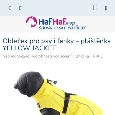
Přejít
NÁKU
na
KOŠÍK
obsah
Obleček pro psy i fenky – pláštěnka
YELLOW JACKET
Průměrné
Neohodnoceno
Podrobnosti hodnocení
Značka:
TRIXIE
hodnocení
produktu
je
0,0
z
5
hvězdiček.