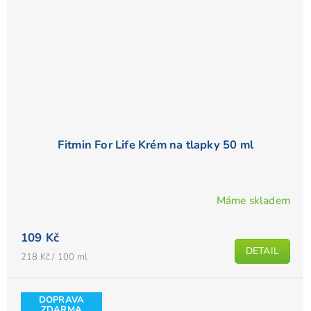
Fitmin For Life Krém na tlapky 50 ml
Máme skladem
109 Kč
DETAIL
Měrná
218 Kč / 100 ml
cena:
DOPRAVA
ZDARMA