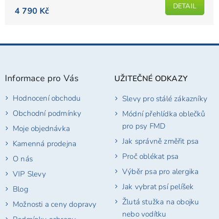
DETAIL
4 790 Kč
Z
á
p
Informace pro Vás
UŽITEČNÉ ODKAZY
a
t
Hodnocení obchodu
Slevy pro stálé zákazníky
í
Obchodní podmínky
Módní přehlídka oblečků
pro psy FMD
Moje objednávka
Jak správně změřit psa
Kamenná prodejna
Proč oblékat psa
O nás
Výběr psa pro alergika
VIP Slevy
Jak vybrat psí pelíšek
Blog
Žlutá stužka na obojku
Možnosti a ceny dopravy
nebo vodítku