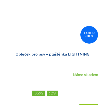
1 130 Kč
–20 %
Obleček pro psy – pláštěnka LIGHTNING
Máme skladem
10/XS
12/S