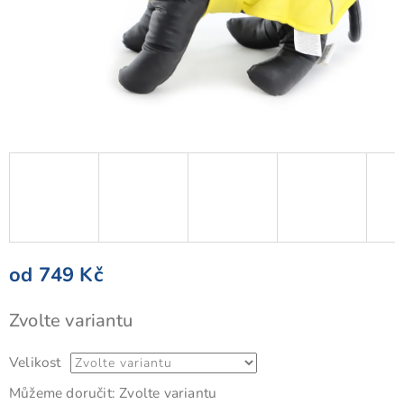
od
749 Kč
Měrná
Zvolte variantu
cena:
Velikost
Můžeme doručit:
Zvolte variantu