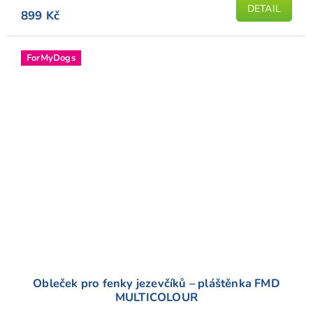
DETAIL
899 Kč
ForMyDogs
Obleček pro fenky jezevčíků – pláštěnka FMD
MULTICOLOUR