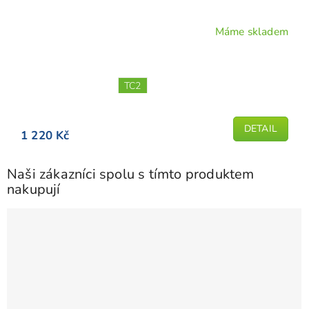
Máme skladem
Průměrné
hodnocení
produktu
je
TC2
5,0
z
5
DETAIL
1 220 Kč
hvězdiček.
Naši zákazníci spolu s tímto produktem
nakupují