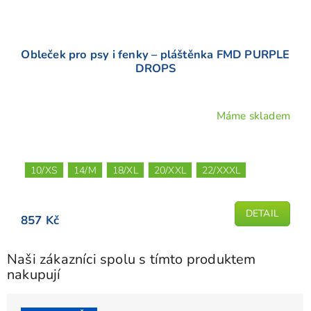
Obleček pro psy i fenky – pláštěnka FMD PURPLE
DROPS
Máme skladem
10/XS
14/M
18/XL
20/XXL
22/XXXL
DETAIL
857 Kč
Naši zákazníci spolu s tímto produktem
nakupují