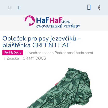
Přejít
NÁKU
na
KOŠÍK
obsah
Obleček pro psy jezevčíků –
pláštěnka GREEN LEAF
Průměrné
Neohodnoceno
Podrobnosti hodnocení
ForMyDogs
hodnocení
Značka:
FOR MY DOGS
produktu
je
0,0
z
5
hvězdiček.