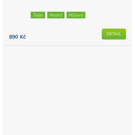
Šedá
Modrá
Růžová
DETAIL
890 Kč