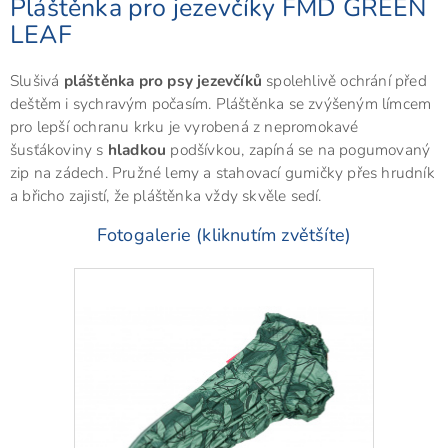
Pláštěnka pro jezevčíky FMD GREEN
LEAF
Slušivá
pláštěnka pro psy jezevčíků
spolehlivě ochrání před
deštěm i sychravým počasím. Pláštěnka se zvýšeným límcem
pro lepší ochranu krku je vyrobená z nepromokavé
šusťákoviny s
hladkou
podšívkou, zapíná se na pogumovaný
zip na zádech. Pružné lemy a stahovací gumičky přes hrudník
a břicho zajistí, že pláštěnka vždy skvěle sedí.
Fotogalerie (kliknutím zvětšíte)