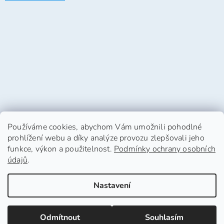
Používáme cookies, abychom Vám umožnili pohodlné
prohlížení webu a díky analýze provozu zlepšovali jeho
funkce, výkon a použitelnost.
Podmínky ochrany osobních
údajů
.
Vytvořil Shoptet
Nastavení
Copyright 2026
HafHaf-shop.cz
. Všechna práva
Odmítnout
Souhlasím