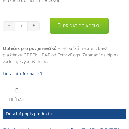
Můžeme doručit:
11.8.2026
PŘIDAT DO KOŠÍKU
Obleček pro psy jezevčíků
– lehoučká nepromokavá
pláštěnka GREEN LEAF od ForMyDogs. Zapínání na zip na
zádech, zvýšený límec.
Detailní informace
HLÍDAT
Detailní popis produktu