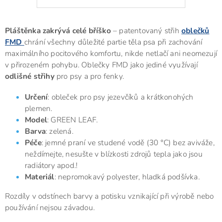
Pláštěnka zakrývá celé bříško
– patentovaný střih
oblečků
FMD
chrání všechny důležité partie těla psa při zachování
maximálního pocitového komfortu, nikde netlačí ani neomezují
v přirozeném pohybu. Oblečky FMD jako jediné využívají
odlišné střihy
pro psy a pro fenky.
Určení
: obleček pro psy jezevčíků a krátkonohých
plemen.
Model
: GREEN LEAF.
Barva
: zelená.
Péče
: jemné praní ve studené vodě (30 °C) bez aviváže,
neždímejte, nesušte v blízkosti zdrojů tepla jako jsou
radiátory apod.!
Materiál
: nepromokavý polyester, hladká podšívka.
Rozdíly v odstínech barvy a potisku vznikající při výrobě nebo
používání nejsou závadou.