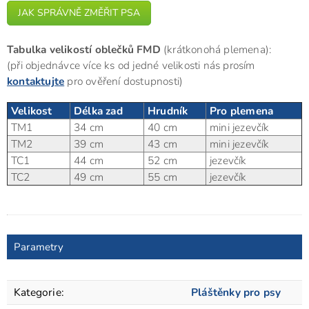
JAK SPRÁVNĚ ZMĚŘIT PSA
Tabulka velikostí oblečků FMD
(krátkonohá plemena):
(při objednávce více ks od jedné velikosti nás prosím
kontaktujte
pro ověření dostupnosti)
Velikost
Délka zad
Hrudník
Pro plemena
TM1
34 cm
40 cm
mini jezevčík
TM2
39 cm
43 cm
mini jezevčík
TC1
44 cm
52 cm
jezevčík
TC2
49 cm
55 cm
jezevčík
Parametry
Kategorie
:
Pláštěnky pro psy