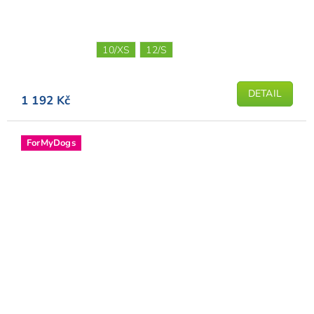
10/XS
12/S
DETAIL
1 192 Kč
ForMyDogs