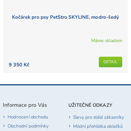
Kočárek pro psy PetStro SKYLINE, modro-šedý
Máme skladem
DETAIL
9 350 Kč
Z
á
p
Informace pro Vás
UŽITEČNÉ ODKAZY
a
t
Hodnocení obchodu
Slevy pro stálé zákazníky
í
Obchodní podmínky
Módní přehlídka oblečků