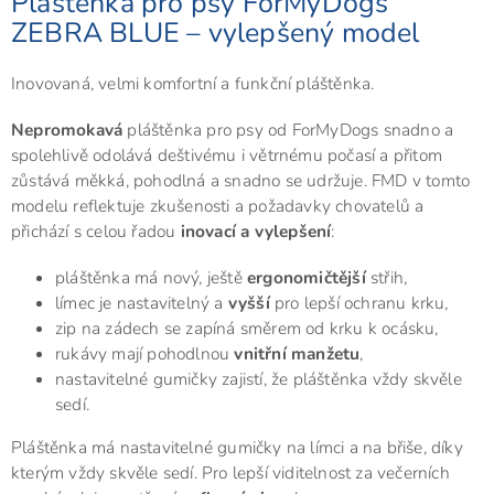
Pláštěnka pro psy ForMyDogs
ZEBRA BLUE – vylepšený model
Inovovaná, velmi komfortní a funkční pláštěnka.
Nepromokavá
pláštěnka pro psy od ForMyDogs snadno a
spolehlivě odolává deštivému i větrnému počasí a přitom
zůstává měkká, pohodlná a snadno se udržuje. FMD v tomto
modelu reflektuje zkušenosti a požadavky chovatelů a
přichází s celou řadou
inovací a vylepšení
:
pláštěnka má nový, ještě
ergonomičtější
střih,
límec je nastavitelný a
vyšší
pro lepší ochranu krku,
zip na zádech se zapíná směrem od krku k ocásku,
rukávy mají pohodlnou
vnitřní manžetu
,
nastavitelné gumičky zajistí, že pláštěnka vždy skvěle
sedí.
Pláštěnka má nastavitelné gumičky na límci a na břiše, díky
kterým vždy skvěle sedí. Pro lepší viditelnost za večerních