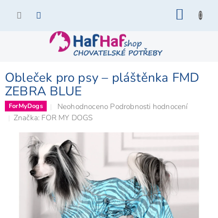
Přejít
NÁKU
na
KOŠÍK
obsah
Obleček pro psy – pláštěnka FMD
ZEBRA BLUE
Průměrné
Neohodnoceno
Podrobnosti hodnocení
ForMyDogs
hodnocení
Značka:
FOR MY DOGS
produktu
je
0,0
z
5
hvězdiček.