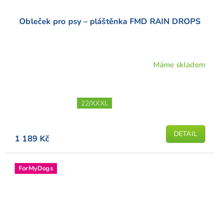
Obleček pro psy – pláštěnka FMD RAIN DROPS
Máme skladem
Průměrné
hodnocení
produktu
je
22/XXXL
5,0
z
5
DETAIL
1 189 Kč
hvězdiček.
ForMyDogs