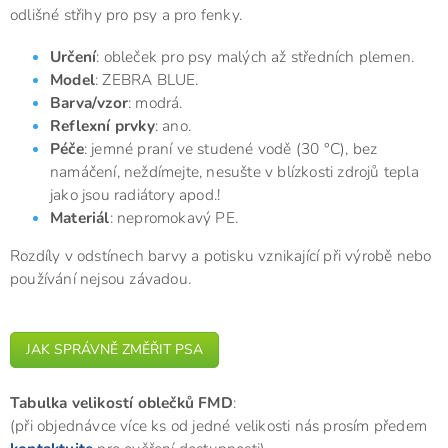
odlišné střihy pro psy a pro fenky.
Určení
: obleček pro psy malých až středních plemen.
Model
: ZEBRA BLUE.
Barva/vzor
: modrá.
Reflexní prvky
: ano.
Péče
: jemné praní ve studené vodě (30 °C), bez
namáčení, neždímejte, nesušte v blízkosti zdrojů tepla
jako jsou radiátory apod.!
Materiál
: nepromokavý PE.
Rozdíly v odstínech barvy a potisku vznikající při výrobě nebo
používání nejsou závadou.
JAK SPRÁVNĚ ZMĚŘIT PSA
Tabulka velikostí oblečků FMD
:
(při objednávce více ks od jedné velikosti nás prosím předem