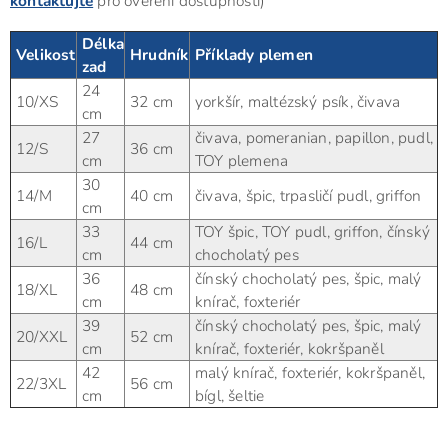
kontaktujte
pro ověření dostupnosti)
Délka
Velikost
Hrudník
Příklady plemen
zad
24
10/XS
32 cm
yorkšír, maltézský psík, čivava
cm
27
čivava, pomeranian, papillon, pudl,
12/S
36 cm
cm
TOY plemena
30
14/M
40 cm
čivava, špic, trpasličí pudl, griffon
cm
33
TOY špic, TOY pudl, griffon, čínský
16/L
44 cm
cm
chocholatý pes
36
čínský chocholatý pes, špic, malý
18/XL
48 cm
cm
knírač, foxteriér
39
čínský chocholatý pes, špic, malý
20/XXL
52 cm
cm
knírač, foxteriér, kokršpaněl
42
malý knírač, foxteriér, kokršpaněl,
22/3XL
56 cm
cm
bígl, šeltie