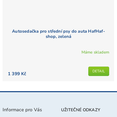
Autosedačka pro střední psy do auta HafHaf-
shop, zelená
Máme skladem
Průměrné
hodnocení
produktu
DETAIL
je
1 399 Kč
5,0
z
5
Z
hvězdiček.
á
p
Informace pro Vás
UŽITEČNÉ ODKAZY
a
t