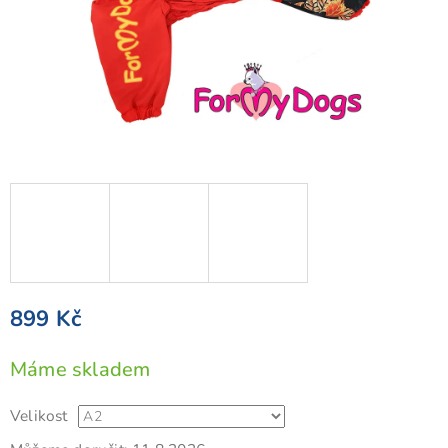
899 Kč
Měrná
Máme skladem
cena:
Velikost