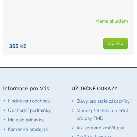
Máme skladem
Průměrné
hodnocení
produktu
DETAIL
je
355 Kč
5,0
z
5
Z
hvězdiček.
á
p
Informace pro Vás
UŽITEČNÉ ODKAZY
a
t
Hodnocení obchodu
Slevy pro stálé zákazníky
í
Obchodní podmínky
Módní přehlídka oblečků
pro psy FMD
Moje objednávka
Jak správně změřit psa
Kamenná prodejna