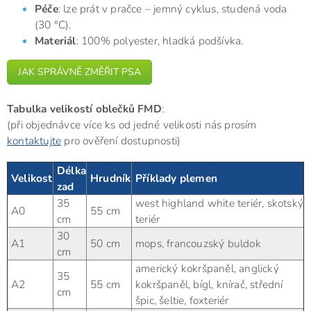
Péče
: lze prát v pračce – jemný cyklus, studená voda
(30 °C).
Materiál
: 100% polyester, hladká podšívka.
JAK SPRÁVNĚ ZMĚŘIT PSA
Tabulka velikostí oblečků FMD
:
(při objednávce více ks od jedné velikosti nás prosím
kontaktujte
pro ověření dostupnosti)
Délka
Velikost
Hrudník
Příklady plemen
zad
35
west highland white teriér, skotský
A0
55 cm
cm
teriér
30
A1
50 cm
mops, francouzský buldok
cm
americký kokršpaněl, anglický
35
A2
55 cm
kokršpaněl, bígl, knírač, střední
cm
špic, šeltie, foxteriér