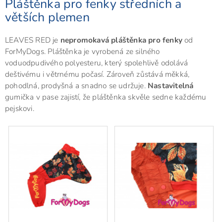
Pláštěnka pro fenky středních a
větších plemen
LEAVES RED je
nepromokavá pláštěnka pro fenky
od
ForMyDogs. Pláštěnka je vyrobená ze silného
voduodpudivého polyesteru, který spolehlivě odolává
deštivému i větrnému počasí. Zároveň zůstává měkká,
pohodlná, prodyšná a snadno se udržuje.
Nastavitelná
gumička v pase zajistí, že pláštěnka skvěle sedne každému
pejskovi.