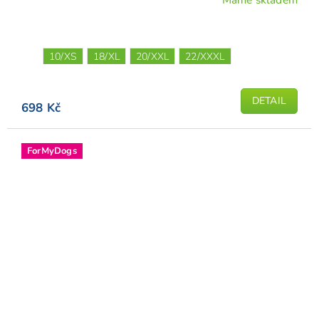
10/XS
18/XL
20/XXL
22/XXXL
DETAIL
698 Kč
ForMyDogs