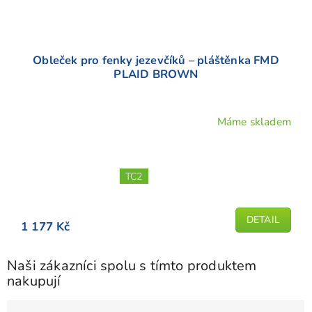
Obleček pro fenky jezevčíků – pláštěnka FMD
PLAID BROWN
Máme skladem
Průměrné
hodnocení
produktu
je
TC2
5,0
z
5
DETAIL
1 177 Kč
hvězdiček.
Naši zákazníci spolu s tímto produktem
nakupují