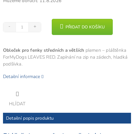
Můžeme doručit:
11.8.2026
PŘIDAT DO KOŠÍKU
Obleček pro fenky středních a větších
plemen – pláštěnka
ForMyDogs LEAVES RED. Zapínání na zip na zádech, hladká
podšívka.
Detailní informace
HLÍDAT
Detailní popis produktu