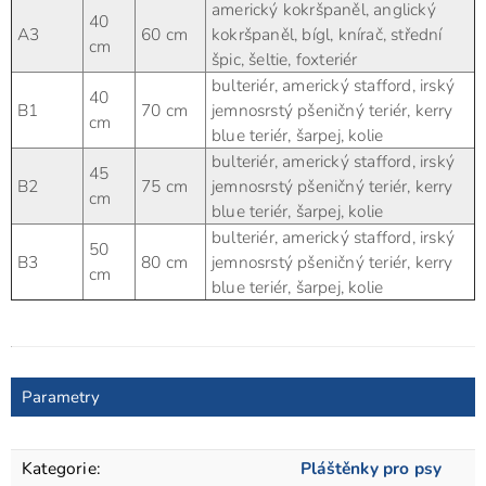
americký kokršpaněl, anglický
40
A3
60 cm
kokršpaněl, bígl, knírač, střední
cm
špic, šeltie, foxteriér
bulteriér, americký stafford, irský
40
B1
70 cm
jemnosrstý pšeničný teriér, kerry
cm
blue teriér, šarpej, kolie
bulteriér, americký stafford, irský
45
B2
75 cm
jemnosrstý pšeničný teriér, kerry
cm
blue teriér, šarpej, kolie
bulteriér, americký stafford, irský
50
B3
80 cm
jemnosrstý pšeničný teriér, kerry
cm
blue teriér, šarpej, kolie
Parametry
Kategorie
:
Pláštěnky pro psy