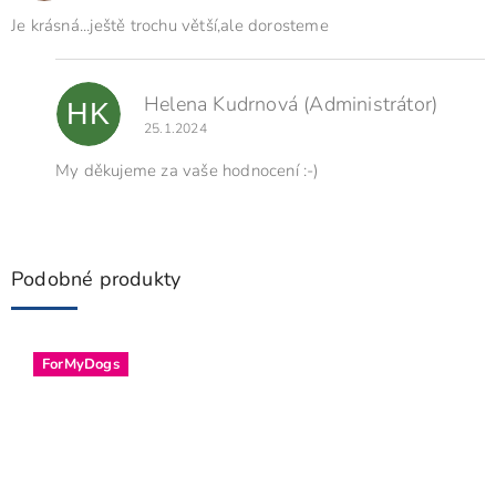
h
o
Je krásná...ještě trochu větší,ale dorosteme
d
n
o
Helena Kudrnová
(Administrátor)
HK
c
25.1.2024
e
n
My děkujeme za vaše hodnocení :-)
í
Podobné produkty
ForMyDogs