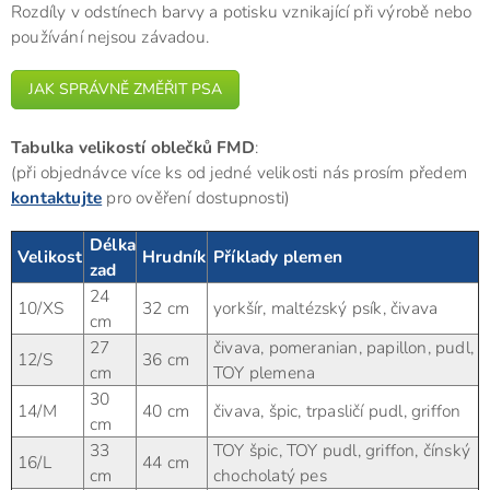
Rozdíly v odstínech barvy a potisku vznikající při výrobě nebo
používání nejsou závadou.
JAK SPRÁVNĚ ZMĚŘIT PSA
Tabulka velikostí oblečků FMD
:
(při objednávce více ks od jedné velikosti nás prosím předem
kontaktujte
pro ověření dostupnosti)
Délka
Velikost
Hrudník
Příklady plemen
zad
24
10/XS
32 cm
yorkšír, maltézský psík, čivava
cm
27
čivava, pomeranian, papillon, pudl,
12/S
36 cm
cm
TOY plemena
30
14/M
40 cm
čivava, špic, trpasličí pudl, griffon
cm
33
TOY špic, TOY pudl, griffon, čínský
16/L
44 cm
cm
chocholatý pes