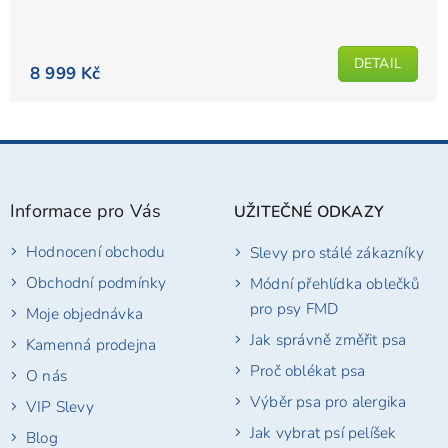
DETAIL
8 999 Kč
Z
á
p
Informace pro Vás
UŽITEČNÉ ODKAZY
a
t
Hodnocení obchodu
Slevy pro stálé zákazníky
í
Obchodní podmínky
Módní přehlídka oblečků
pro psy FMD
Moje objednávka
Jak správně změřit psa
Kamenná prodejna
Proč oblékat psa
O nás
Výběr psa pro alergika
VIP Slevy
Jak vybrat psí pelíšek
Blog