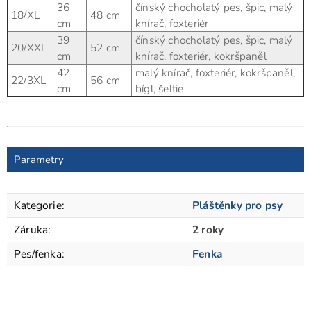
36
čínský chocholatý pes, špic, malý
18/XL
48 cm
cm
knírač, foxteriér
39
čínský chocholatý pes, špic, malý
20/XXL
52 cm
cm
knírač, foxteriér, kokršpaněl
42
malý knírač, foxteriér, kokršpaněl,
22/3XL
56 cm
cm
bígl, šeltie
Parametry
Kategorie
:
Pláštěnky pro psy
Záruka
:
2 roky
Pes/fenka
:
Fenka