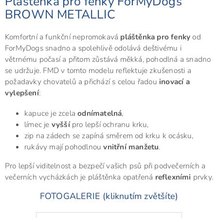
Pláštěnka pro fenky ForMyDogs
BROWN METALLIC
Komfortní a funkční nepromokavá
pláštěnka pro fenky
od
ForMyDogs snadno a spolehlivě odolává deštivému i
větrnému počasí a přitom zůstává měkká, pohodlná a snadno
se udržuje. FMD v tomto modelu reflektuje zkušenosti a
požadavky chovatelů a přichází s celou řadou
inovací a
vylepšení
:
kapuce je zcela
odnímatelná
,
límec je
vyšší
pro lepší ochranu krku,
zip na zádech se zapíná směrem od krku k ocásku,
rukávy mají pohodlnou
vnitřní manžetu
.
Pro lepší viditelnost a bezpečí vašich psů při podvečerních a
večerních vycházkách je pláštěnka opatřená
reflexními
prvky.
FOTOGALERIE (kliknutím zvětšíte)