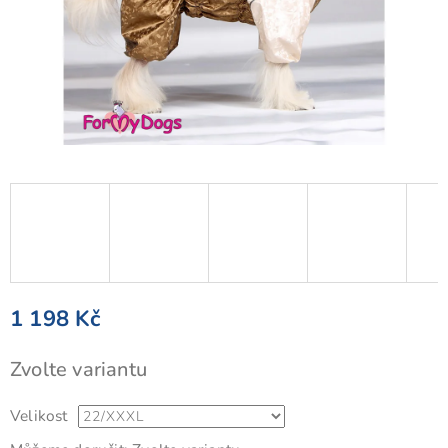
1 198 Kč
Měrná
Zvolte variantu
cena:
Velikost