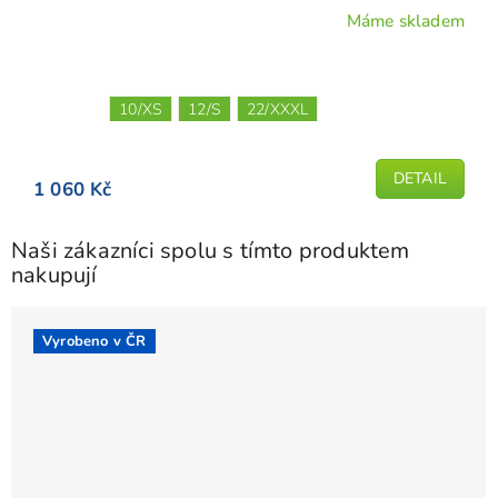
Máme skladem
10/XS
12/S
22/XXXL
DETAIL
1 060 Kč
Naši zákazníci spolu s tímto produktem
nakupují
Vyrobeno v ČR