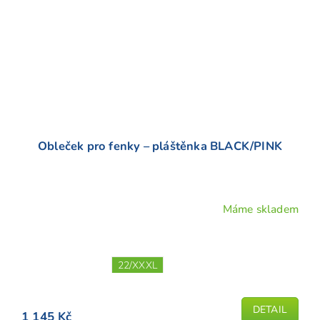
Obleček pro fenky – pláštěnka BLACK/PINK
Máme skladem
Průměrné
hodnocení
produktu
je
22/XXXL
5,0
z
5
DETAIL
1 145 Kč