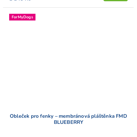
hvězdiček.
ForMyDogs
Obleček pro fenky – membránová pláštěnka FMD
BLUEBERRY