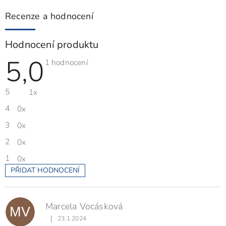
Recenze a hodnocení
Hodnocení produktu
5,0
Průměrné
1 hodnocení
hodnocení
produktu
je
5
1x
5,0
z
5
4
0x
hvězdiček.
3
0x
2
0x
1
0x
PŘIDAT HODNOCENÍ
V
ý
p
Marcela Vocásková
i
MV
s
|
23.1.2024
Hodnocení produktu je 5 z 5 hvězdiček.