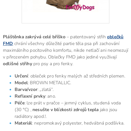
Pláštěnka zakrývá celé bříško
– patentovaný střih
oblečků
FMD
chrání všechny důležité partie těla psa při zachování
maximálního pocitového komfortu, nikde netlačí ani neomezují
v přirozeném pohybu. Oblečky FMD jako jediné využívají
odlišné střihy
pro psy a pro fenky.
Určení
: obleček pro fenky malých až středních plemen.
Model
: BROWN METALLIC.
Barva/vzor
: „zlatá“.
Reflexní prvky
: ano.
Péče
: lze prát v pračce – jemný cyklus, studená voda
(30 °C) ,
nesušte v blízkosti zdrojů tepla
jako jsou
radiátory apod.!.
Materiál
: nepromokavý polyester, hedvábná podšívka.