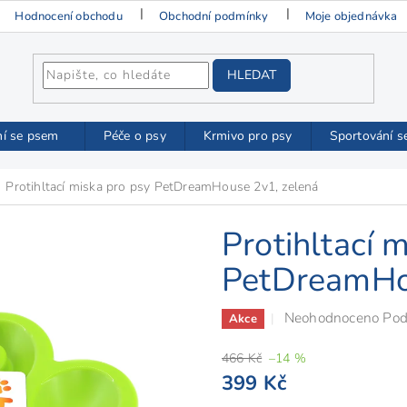
Hodnocení obchodu
Obchodní podmínky
Moje objednávka
HLEDAT
ní se psem
Péče o psy
Krmivo pro psy
Sportování s
Protihltací miska pro psy PetDreamHouse 2v1, zelená
Protihltací 
PetDreamHo
Průměrné
Neohodnoceno
Pod
Akce
hodnocení
466 Kč
–14 %
produktu
399 Kč
je
0,0