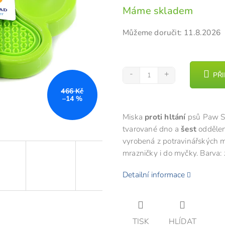
Měrná
Máme skladem
z
cena:
5
Můžeme doručit:
11.8.2026
hvězdiček.
PŘ
466 Kč
–14 %
Miska
proti hltání
psů Paw S
tvarované dno a
šest
oddělený
vyrobená z potravinářských 
mrazničky i do myčky. Barva: 
Detailní informace
TISK
HLÍDAT