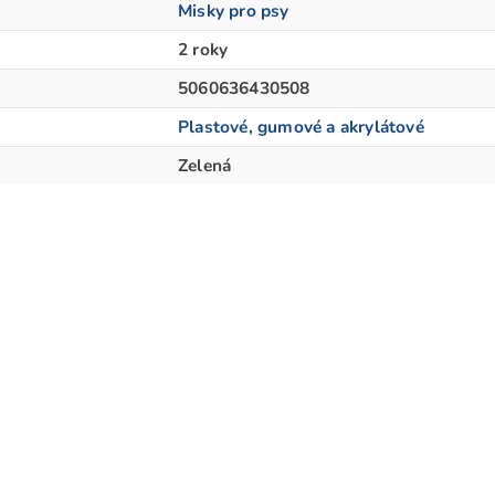
Misky pro psy
2 roky
5060636430508
Plastové, gumové a akrylátové
Zelená