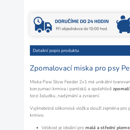
Detailní popis produktu
Zpomalovací miska pro psy P
Miska Paw Slow Feeder 2v1 má unikátní tvarované 
konzumaci krmiva i pamlsků a spolehlivě
zpomalí
torzi žaludku, nadýmání a zvracení.
Vyjímatelná silikonová vložka slouží zejména pro 
krmivo.
Velikost je ideální pro
malá a střední plem