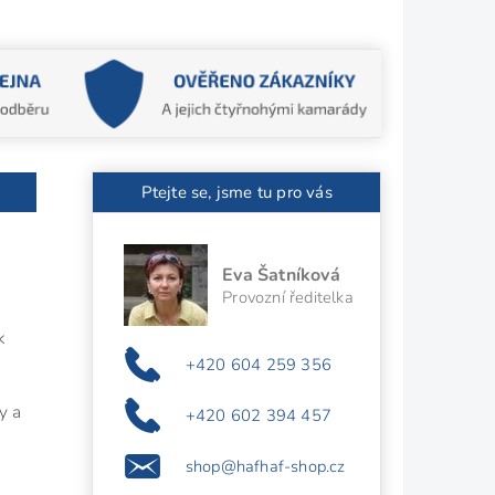
Ptejte se, jsme tu pro vás
Eva Šatníková
Provozní ředitelka
k
+420 604 259 356
y a
+420 602 394 457
shop@hafhaf-shop.cz