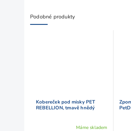
Podobné produkty
Kobereček pod misky PET
Zpom
REBELLION, tmavě hnědý
PetD
Máme skladem
Průměrné