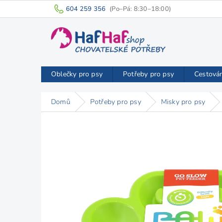
Přejít
604 259 356
na
obsah
Oblečky pro psy
Potřeby pro psy
Cestová
Domů
Potřeby pro psy
Misky pro psy