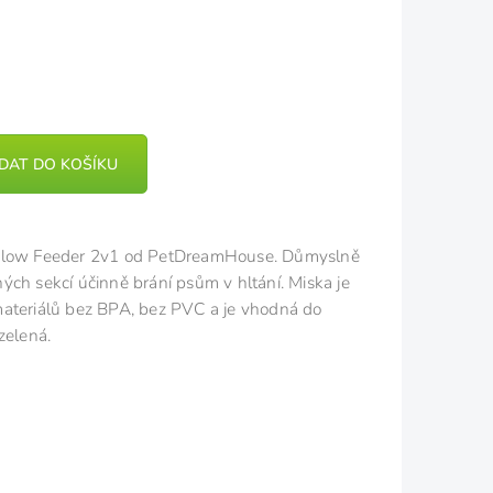
IDAT DO KOŠÍKU
low Feeder 2v1 od PetDreamHouse. Důmyslně
ch sekcí účinně brání psům v hltání. Miska je
materiálů bez BPA, bez PVC a je vhodná do
zelená.