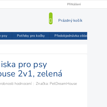
Kamenná prodejna
O nás
VIP Slevy
Přihlášení
Blog
Mož
NÁKUPNÍ
Prázdný košík
KOŠÍK
e psy
Potřeby pro kočky
Předobjednávka oblečků FMD
miska pro psy
use 2v1, zelená
robnosti hodnocení
Značka:
PetDreamHouse