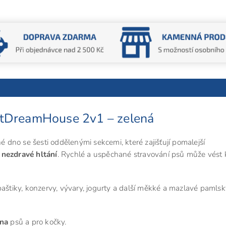
etDreamHouse 2v1 – zelená
dno se šesti oddělenými sekcemi, které zajišťují pomalejší
 nezdravé hltání
. Rychlé a uspěchané stravování psů může vést 
paštiky, konzervy, vývary, jogurty a další měkké a mazlavé pamlsk
ena
psů a pro kočky.