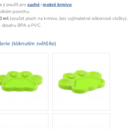
 ji použít pro
suché
i
mokré krmivo
.
hladkém povrchu.
0 ml
(součet ploch na krmivo, bez vyjímatelné silikonové vložky).
z obsahu BPA a PVC.
erie (kliknutím zvětšíte)