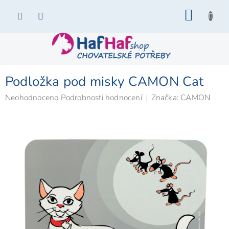
Přejít
NÁKU
na
KOŠÍK
obsah
Podložka pod misky CAMON Cat
Průměrné
Neohodnoceno
Podrobnosti hodnocení
Značka:
CAMON
hodnocení
produktu
je
0,0
z
5
hvězdiček.