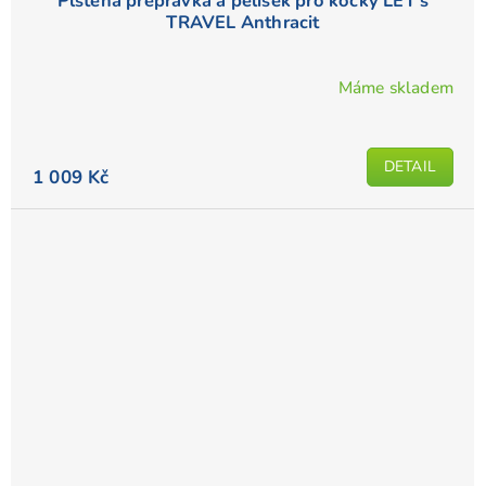
Plstěná přepravka a pelíšek pro kočky LET's
TRAVEL Anthracit
Máme skladem
DETAIL
1 009 Kč