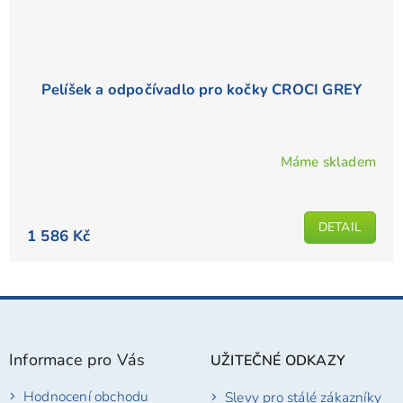
Pelíšek a odpočívadlo pro kočky CROCI GREY
Máme skladem
DETAIL
1 586 Kč
Z
á
p
Informace pro Vás
UŽITEČNÉ ODKAZY
a
t
Hodnocení obchodu
Slevy pro stálé zákazníky