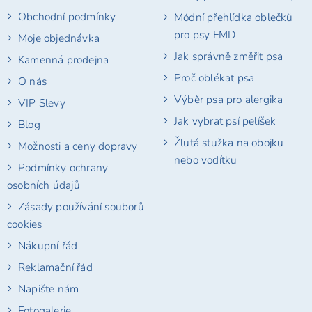
í
Obchodní podmínky
Módní přehlídka oblečků
pro psy FMD
Moje objednávka
Jak správně změřit psa
Kamenná prodejna
Proč oblékat psa
O nás
Výběr psa pro alergika
VIP Slevy
Jak vybrat psí pelíšek
Blog
Žlutá stužka na obojku
Možnosti a ceny dopravy
nebo vodítku
Podmínky ochrany
osobních údajů
Zásady používání souborů
cookies
Nákupní řád
Reklamační řád
Napište nám
Fotogalerie