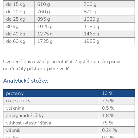
do 15 kg
610 g
700 g
do 20 kg
760 g
870 g
do 25 kg
895 g
1030 g
30 kg
1025 g
1180 g
do 40 kg
1275 g
1465 g
do 60 kg
1725 g
1985 g
Uvedené dávkování je orientační. Zajistěte prosím psovi
nepřetržitý přístup k pitné vodě.
Analytické složky:
proteiny
10 %
oleje a tuky
7,5 %
vláknina
0,5 %
anorganické látky
1,8 %
vlhkost (vlastní šťáva)
78 %
vápník
0,24 %
fosfor
0,2 %