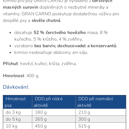
Krmivo pro psy GRAN CARNO je vyráběno z
čerstvých
masných surovin
doplněných o nezbytné minerály a
vitamíny. GRAN CARNO poskytuje dostatečnou výživu pro
dospělé psy a
skvěle chutná
.
obsahuje
52 % čerstvého hovězího
masa, 8 %
kuřecího, 5 % krůtího, 4 % zvěřiny,
vyrobeno
bez barviv, dochucovadel a konzervantů
,
krmivo neobsahuje obiloviny ani sóju.
Příchuť
: hovězí, kuřecí, krůta, zvěřina.
Hmotnost
: 400 g.
Dávkování:
Hmotnost
DDD při nízké
DDD při normální
psa
aktivitě
aktivitě
do 3 kg
180 g
210 g
do 5 kg
265 g
300 g
10 kg
450 g
515 g