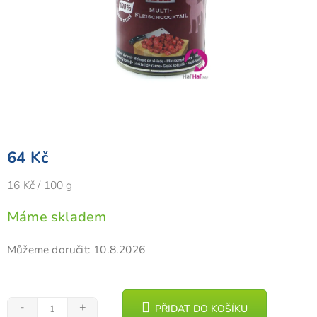
64 Kč
Měrná
16 Kč / 100 g
cena:
Máme skladem
Můžeme doručit:
10.8.2026
PŘIDAT DO KOŠÍKU