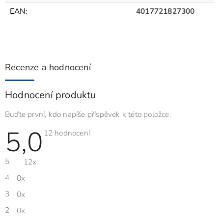
EAN
:
4017721827300
Recenze a hodnocení
Hodnocení produktu
Buďte první, kdo napíše příspěvek k této položce.
5,0
Průměrné
12 hodnocení
hodnocení
produktu
je
5
12x
5,0
z
5
4
0x
hvězdiček.
3
0x
2
0x