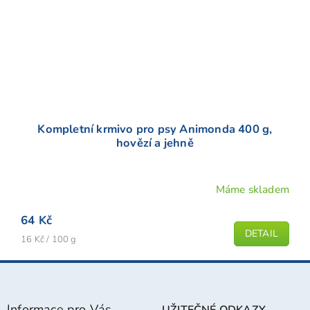
Kompletní krmivo pro psy Animonda 400 g,
hovězí a jehně
Máme skladem
Průměrné
hodnocení
64 Kč
produktu
DETAIL
Měrná
je
16 Kč / 100 g
cena:
5,0
Z
z
á
5
p
hvězdiček.
Informace pro Vás
UŽITEČNÉ ODKAZY