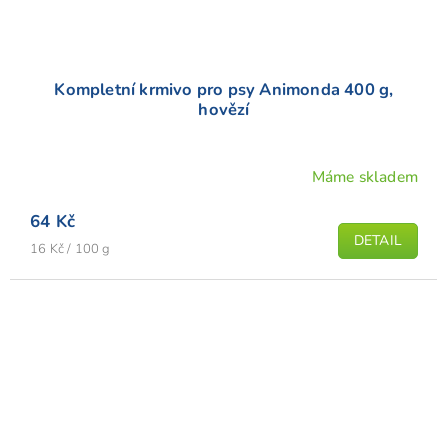
Kompletní krmivo pro psy Animonda 400 g,
hovězí
Máme skladem
Průměrné
hodnocení
64 Kč
produktu
DETAIL
Měrná
je
16 Kč / 100 g
cena:
5,0
z
5
hvězdiček.