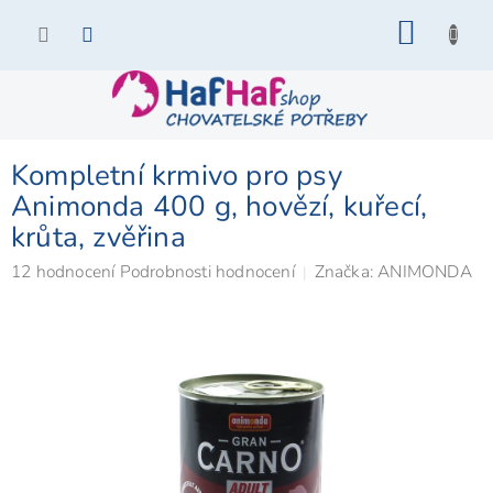
Přejít
NÁKU
na
KOŠÍK
obsah
Kompletní krmivo pro psy
Animonda 400 g, hovězí, kuřecí,
krůta, zvěřina
Průměrné
12 hodnocení
Podrobnosti hodnocení
Značka:
ANIMONDA
hodnocení
produktu
je
5,0
z
5
hvězdiček.