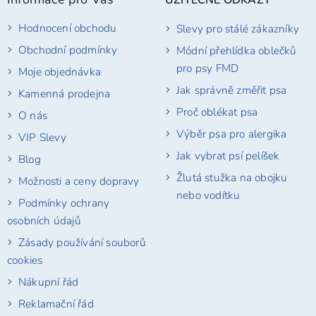
a
t
Hodnocení obchodu
Slevy pro stálé zákazníky
í
Obchodní podmínky
Módní přehlídka oblečků
pro psy FMD
Moje objednávka
Jak správně změřit psa
Kamenná prodejna
Proč oblékat psa
O nás
Výběr psa pro alergika
VIP Slevy
Jak vybrat psí pelíšek
Blog
Žlutá stužka na obojku
Možnosti a ceny dopravy
nebo vodítku
Podmínky ochrany
osobních údajů
Zásady používání souborů
cookies
Nákupní řád
Reklamační řád