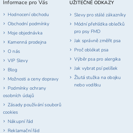
Informace pro Vás
UŽITEČNÉ ODKAZY
a
t
Hodnocení obchodu
Slevy pro stálé zákazníky
í
Obchodní podmínky
Módní přehlídka oblečků
pro psy FMD
Moje objednávka
Jak správně změřit psa
Kamenná prodejna
Proč oblékat psa
O nás
Výběr psa pro alergika
VIP Slevy
Jak vybrat psí pelíšek
Blog
Žlutá stužka na obojku
Možnosti a ceny dopravy
nebo vodítku
Podmínky ochrany
osobních údajů
Zásady používání souborů
cookies
Nákupní řád
Reklamační řád