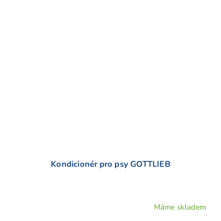
5
hvězdiček.
Kondicionér pro psy GOTTLIEB
Máme skladem