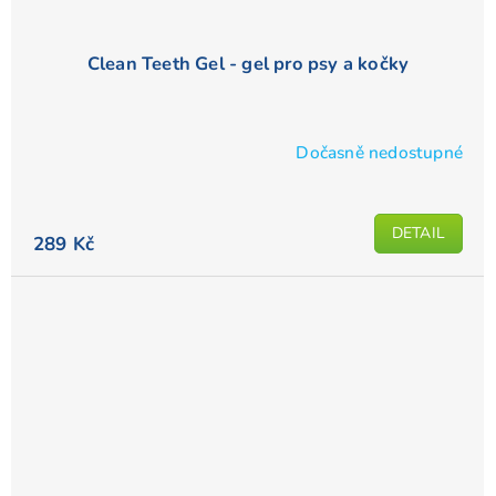
Clean Teeth Gel - gel pro psy a kočky
Dočasně nedostupné
Průměrné
hodnocení
produktu
DETAIL
je
289 Kč
4,4
z
5
hvězdiček.