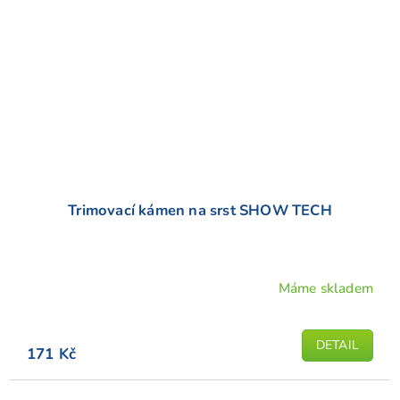
Trimovací kámen na srst SHOW TECH
Máme skladem
Průměrné
hodnocení
produktu
DETAIL
171 Kč
je
5,0
z