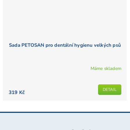
Sada PETOSAN pro dentální hygienu velkých psů
Máme skladem
DETAIL
319 Kč
Z
á
p