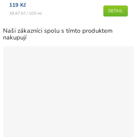
119 Kč
DETAIL
Měrná
39,67 Kč / 100 ml
cena:
Naši zákazníci spolu s tímto produktem
nakupují