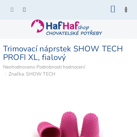
Přejít
NÁKU
na
KOŠÍK
obsah
Trimovací náprstek SHOW TECH
PROFI XL, fialový
Průměrné
Neohodnoceno
Podrobnosti hodnocení
hodnocení
Značka:
SHOW TECH
produktu
je
0,0
z
5
hvězdiček.