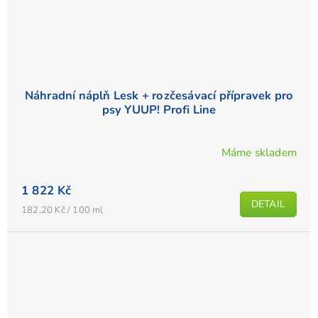
Náhradní náplň Lesk + rozčesávací přípravek pro
psy YUUP! Profi Line
Máme skladem
1 822 Kč
DETAIL
Měrná
182,20 Kč / 100 ml
cena: