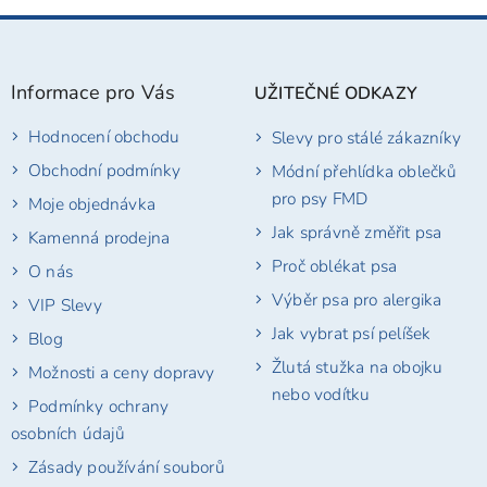
Z
á
p
Informace pro Vás
UŽITEČNÉ ODKAZY
a
t
Hodnocení obchodu
Slevy pro stálé zákazníky
í
Obchodní podmínky
Módní přehlídka oblečků
pro psy FMD
Moje objednávka
Jak správně změřit psa
Kamenná prodejna
Proč oblékat psa
O nás
Výběr psa pro alergika
VIP Slevy
Jak vybrat psí pelíšek
Blog
Žlutá stužka na obojku
Možnosti a ceny dopravy
nebo vodítku
Podmínky ochrany
osobních údajů
Zásady používání souborů