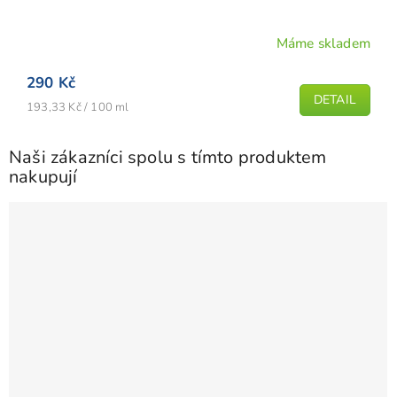
Máme skladem
290 Kč
DETAIL
Měrná
193,33 Kč / 100 ml
cena:
Naši zákazníci spolu s tímto produktem
nakupují