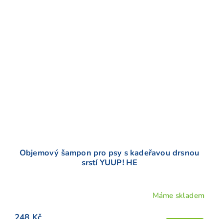
Objemový šampon pro psy s kadeřavou drsnou
srstí YUUP! HE
Máme skladem
248 Kč