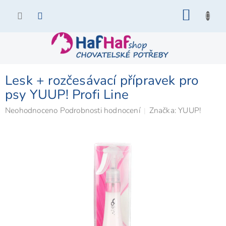
Přejít
NÁKU
na
KOŠÍK
obsah
Lesk + rozčesávací přípravek pro
psy YUUP! Profi Line
Průměrné
Neohodnoceno
Podrobnosti hodnocení
Značka:
YUUP!
hodnocení
produktu
je
0,0
z
5
hvězdiček.