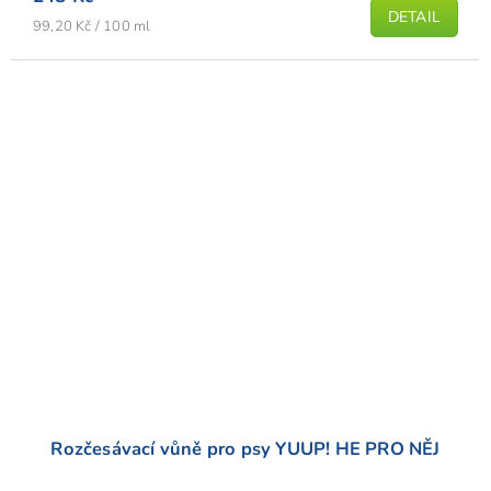
DETAIL
Měrná
99,20 Kč / 100 ml
cena:
Rozčesávací vůně pro psy YUUP! HE PRO NĚJ