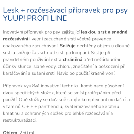
Lesk + rozčesávací přípravek pro psy
YUUP! PROFI LINE
Inovativní přípravek pro psy zajištující
lesklou srst a snadné
rozčesávání
i velmi zacuchané srsti včetně prevence
opakovaného zacuchávání.
Snižuje
nechtěný objem u dlouhé
srsti a snižuje čas schnutí srsti po koupání. Srst je při
pravidelném používání extra
chráněná
před nežádoucími
účinky slunce, slané vody, chloru, znečištění a poškození při
kartáčování a sušení srsti. Navíc po použití krásně voní.
Přípravek využívá inovativní techniku kombinace působení
dvou specifických složek, které se smísí protřepáním před
použití. Obě složky se dočasně spojí v komplex antioxidačních
vitaminů C + E + panthenolu, kvaternizovaného keratinu,
kreatinu a ochranných složek pro lehké rozčesávání a
restrukturalizaci.
Objem
: 250 ml.