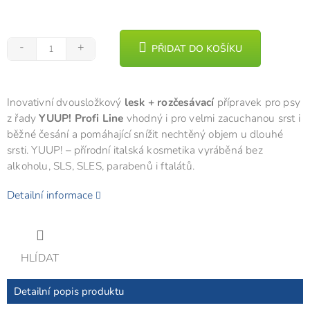
PŘIDAT DO KOŠÍKU
Inovativní dvousložkový
lesk + rozčesávací
přípravek pro psy
z řady
YUUP! Profi Line
vhodný i pro velmi zacuchanou srst i
běžné česání a pomáhající snížit nechtěný objem u dlouhé
srsti. YUUP! – přírodní italská kosmetika vyráběná bez
alkoholu, SLS, SLES, parabenů i ftalátů.
Detailní informace
HLÍDAT
Detailní popis produktu