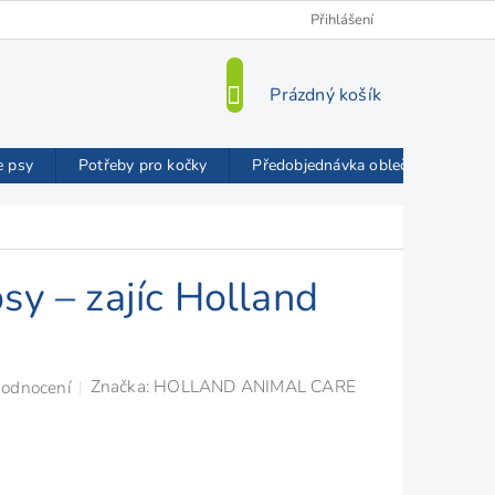
Kamenná prodejna
O nás
VIP Slevy
Přihlášení
Blog
Mož
NÁKUPNÍ
Prázdný košík
KOŠÍK
e psy
Potřeby pro kočky
Předobjednávka oblečků FMD
sy – zajíc Holland
Značka:
HOLLAND ANIMAL CARE
hodnocení