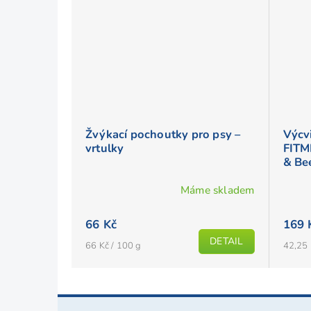
Žvýkací pochoutky pro psy –
Výcv
vrtulky
FITM
& Be
Máme skladem
66 Kč
169 
DETAIL
Měrná
Měrná
66 Kč / 100 g
42,25 
cena:
cena:
Z