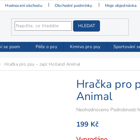
Hodnocení obchodu
Obchodní podmínky
Moje objednávka
HLEDAT
ní se psem
Péče o psy
Krmivo pro psy
Sportování s
Hračka pro psy – zajíc Holland Animal
Hračka pro p
Animal
Průměrné
Neohodnoceno
Podrobnosti 
hodnocení
199 Kč
produktu
je
Měrná
Vyprodáno
0,0