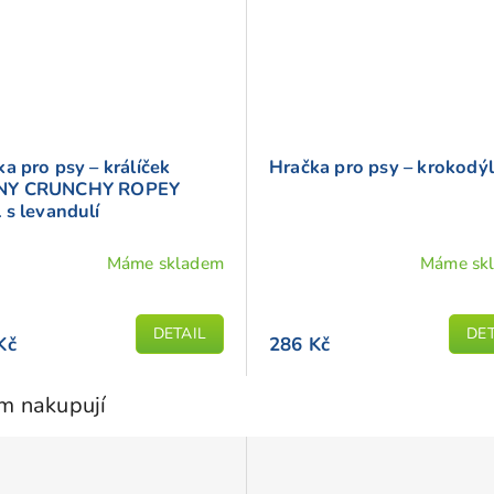
a pro psy – králíček
Hračka pro psy – krokodý
NY CRUNCHY ROPEY
 s levandulí
Máme skladem
Máme sk
DETAIL
DET
Kč
286 Kč
em nakupují