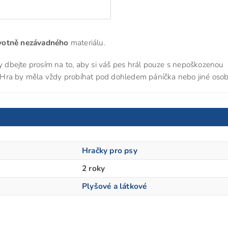
avotně nezávadného
materiálu.
sy dbejte prosím na to, aby si váš pes hrál pouze s nepoškozenou
u. Hra by měla vždy probíhat pod dohledem páníčka nebo jiné osob
Hračky pro psy
2 roky
Plyšové a látkové