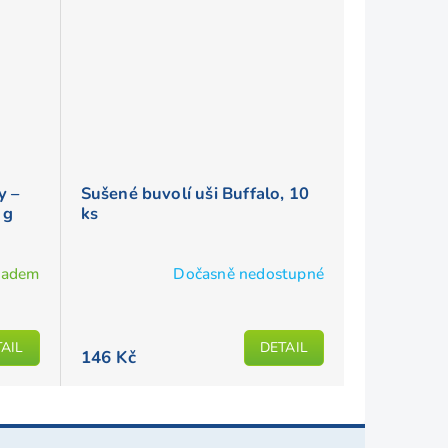
y –
Sušené buvolí uši Buffalo, 10
 g
ks
ladem
Dočasně nedostupné
AIL
DETAIL
146 Kč