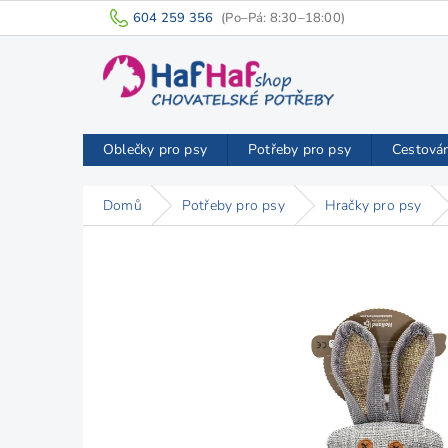
Přejít
604 259 356
na
obsah
Oblečky pro psy
Potřeby pro psy
Cestová
Domů
Potřeby pro psy
Hračky pro psy