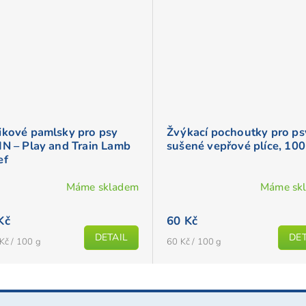
ikové pamlsky pro psy
Žvýkací pochoutky pro ps
IN – Play and Train Lamb
sušené vepřové plíce, 100
ef
Máme skladem
Máme sk
Kč
60 Kč
DETAIL
DET
Měrná
Kč / 100 g
60 Kč / 100 g
cena: