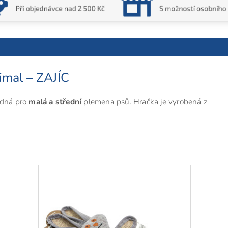
imal – ZAJÍC
odná pro
malá a střední
plemena psů. Hračka je vyrobená z
.