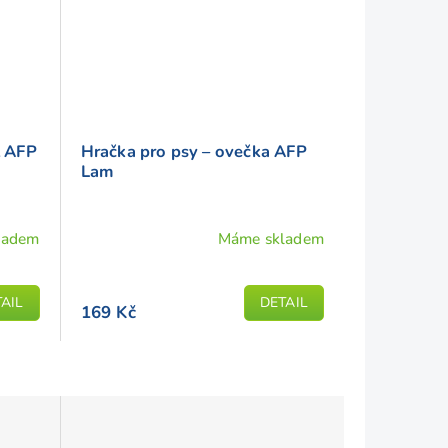
l AFP
Hračka pro psy – ovečka AFP
Lam
ladem
Máme skladem
AIL
DETAIL
169 Kč