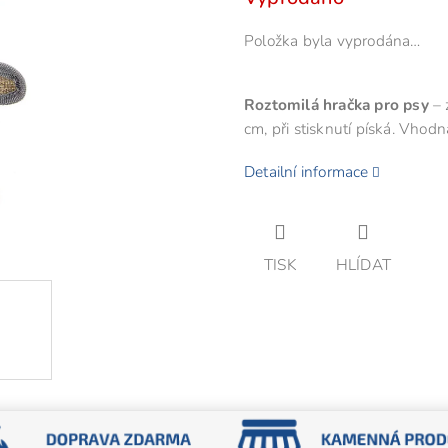
cena:
z
Položka byla vyprodána…
5
hvězdiček.
Roztomilá hračka pro psy
– 
cm, při stisknutí píská. Vhod
Detailní informace
TISK
HLÍDAT