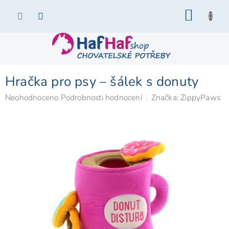
Přejít
NÁKU
na
KOŠÍK
obsah
Hračka pro psy – šálek s donuty
Průměrné
Neohodnoceno
Podrobnosti hodnocení
Značka:
ZippyPaws
hodnocení
produktu
je
0,0
z
5
hvězdiček.