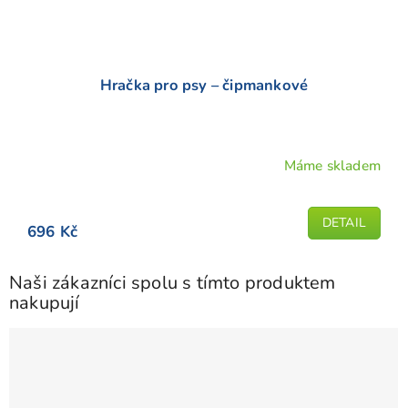
Hračka pro psy – čipmankové
Máme skladem
Průměrné
hodnocení
produktu
DETAIL
696 Kč
je
5,0
z
Naši zákazníci spolu s tímto produktem
5
nakupují
hvězdiček.