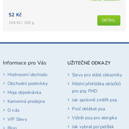
52 Kč
DETAIL
Měrná
104 Kč / 100 g
cena:
Z
á
p
Informace pro Vás
UŽITEČNÉ ODKAZY
a
t
Hodnocení obchodu
Slevy pro stálé zákazníky
í
Obchodní podmínky
Módní přehlídka oblečků
pro psy FMD
Moje objednávka
Jak správně změřit psa
Kamenná prodejna
Proč oblékat psa
O nás
Výběr psa pro alergika
VIP Slevy
Jak vybrat psí pelíšek
Blog