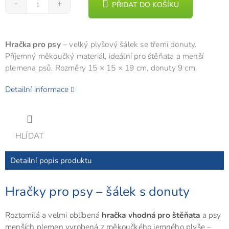
PŘIDAT DO KOŠÍKU
Hračka pro psy
– velký plyšový šálek se třemi donuty.
Příjemný měkoučký materiál, ideální pro štěňata a menší
plemena psů. Rozměry 15 × 15 × 19 cm, donuty 9 cm.
Detailní informace
HLÍDAT
Detailní popis produktu
Hračky pro psy – šálek s donuty
Roztomilá a velmi oblíbená
hračka vhodná pro štěňata
a psy
menších plemen vyrobená z měkoučkého jemného plyše –