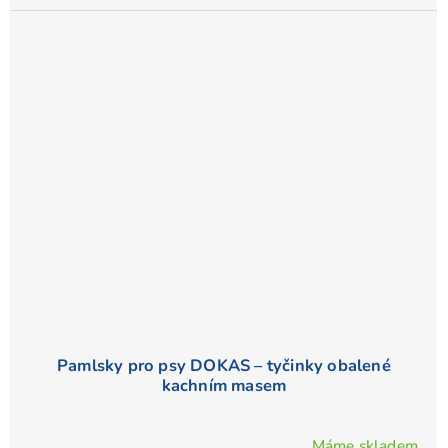
5,0
z
5
hvězdiček.
Pamlsky pro psy DOKAS – tyčinky obalené
kachním masem
Máme skladem