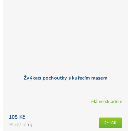
Žvýkací pochoutky s kuřecím masem
Máme skladem
Průměrné
hodnocení
105 Kč
produktu
DETAIL
je
Měrná
75 Kč / 100 g
cena: