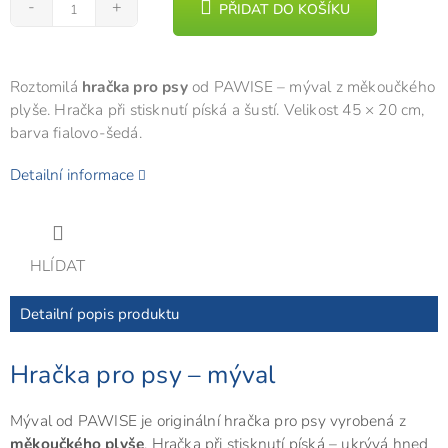
PŘIDAT DO KOŠÍKU
Roztomilá
hračka pro psy
od PAWISE – mýval z měkoučkého
plyše. Hračka při stisknutí píská a šustí. Velikost 45 × 20 cm,
barva fialovo-šedá.
Detailní informace
HLÍDAT
Detailní popis produktu
Hračka pro psy – mýval
Mýval od PAWISE je originální hračka pro psy vyrobená z
měkoučkého plyše
. Hračka při stisknutí píská – ukrývá hned