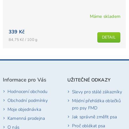
Máme skladem
339 Kč
DETAIL
Měrná
84,75 Kč / 100 g
cena:
Z
á
p
Informace pro Vás
UŽITEČNÉ ODKAZY
a
t
Hodnocení obchodu
Slevy pro stálé zákazníky
í
Obchodní podmínky
Módní přehlídka oblečků
pro psy FMD
Moje objednávka
Jak správně změřit psa
Kamenná prodejna
Proč oblékat psa
O nás