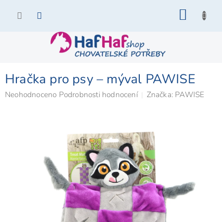
Přejít
NÁKU
na
KOŠÍK
obsah
Hračka pro psy – mýval PAWISE
Průměrné
Neohodnoceno
Podrobnosti hodnocení
Značka:
PAWISE
hodnocení
produktu
je
0,0
z
5
hvězdiček.