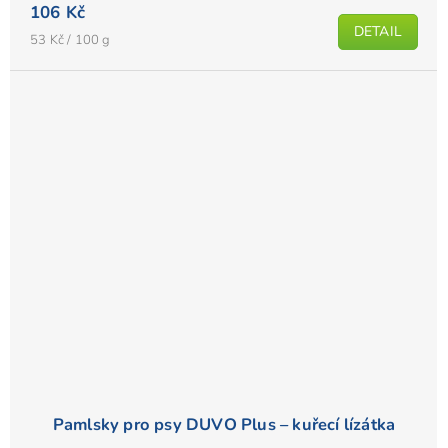
106 Kč
DETAIL
Měrná
53 Kč / 100 g
cena:
Pamlsky pro psy DUVO Plus – kuřecí lízátka