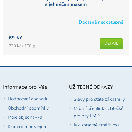
s jehněčím masem
Dočasně nedostupné
69 Kč
DETAIL
Měrná
230 Kč / 100 g
cena:
Z
á
p
Informace pro Vás
UŽITEČNÉ ODKAZY
a
t
Hodnocení obchodu
Slevy pro stálé zákazníky
í
Obchodní podmínky
Módní přehlídka oblečků
pro psy FMD
Moje objednávka
Jak správně změřit psa
Kamenná prodejna