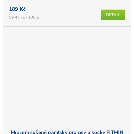
189 Kč
DETAIL
Měrná
99,47 Kč / 100 g
cena:
Mrazem sušené pamlsky pro psy a kočky FITMIN