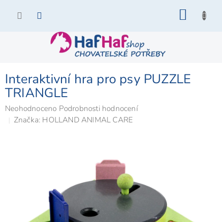
Přejít
NÁKU
na
KOŠÍK
obsah
Interaktivní hra pro psy PUZZLE
TRIANGLE
Průměrné
Neohodnoceno
Podrobnosti hodnocení
hodnocení
Značka:
HOLLAND ANIMAL CARE
produktu
je
0,0
z
5
hvězdiček.