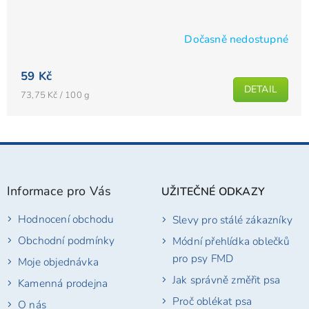
Dočasně nedostupné
Průměrné
hodnocení
59 Kč
produktu
DETAIL
je
Měrná
73,75 Kč / 100 g
cena:
5,0
z
5
Z
hvězdiček.
á
p
Informace pro Vás
UŽITEČNÉ ODKAZY
a
t
Hodnocení obchodu
Slevy pro stálé zákazníky
í
Obchodní podmínky
Módní přehlídka oblečků
pro psy FMD
Moje objednávka
Jak správně změřit psa
Kamenná prodejna
Proč oblékat psa
O nás