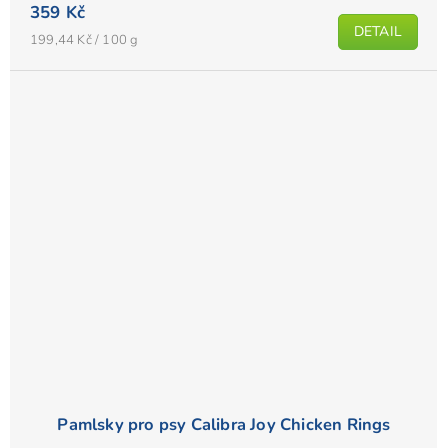
359 Kč
DETAIL
Měrná
199,44 Kč / 100 g
cena:
Pamlsky pro psy Calibra Joy Chicken Rings