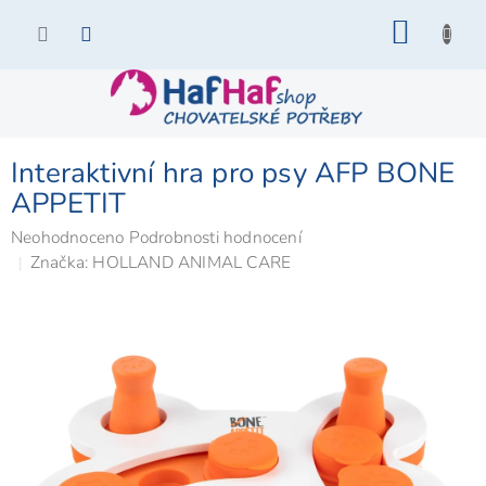
Přejít
NÁKU
na
KOŠÍK
obsah
Interaktivní hra pro psy AFP BONE
APPETIT
Průměrné
Neohodnoceno
Podrobnosti hodnocení
hodnocení
Značka:
HOLLAND ANIMAL CARE
produktu
je
0,0
z
5
hvězdiček.