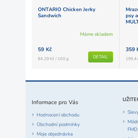
ONTARIO Chicken Jerky
Mraz
Sandwich
psy a
MULT
Máme skladem
Průměrné
hodnocení
59 Kč
359 
produktu
DETAIL
Měrná
Měrná
84,29 Kč / 100 g
199,44
je
cena:
cena:
5,0
z
Z
5
á
hvězdiček.
p
UŽITE
Informace pro Vás
a
t
Slev
Hodnocení obchodu
í
Módn
Obchodní podmínky
FMD
Moje objednávka