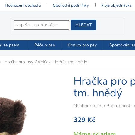
Hodnocení obchodu
Obchodní podmínky
Moje objednávka
HLEDAT
ní se psem
Péče o psy
Krmivo pro psy
Sportování s
Hračka pro psy CAMON – Méďa, tm. hnědý
Hračka pro
tm. hnědý
Průměrné
Neohodnoceno
Podrobnosti 
hodnocení
329 Kč
produktu
je
Měrná
Máme skladem
0,0