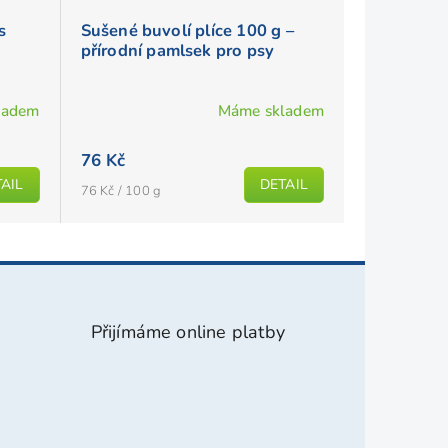
s
Sušené buvolí plíce 100 g –
přírodní pamlsek pro psy
ladem
Máme skladem
76 Kč
AIL
DETAIL
Měrná
76 Kč / 100 g
cena:
Přijímáme online platby