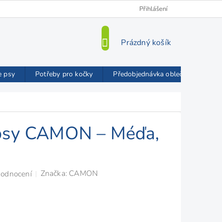
Kamenná prodejna
O nás
VIP Slevy
Přihlášení
Blog
Mož
NÁKUPNÍ
Prázdný košík
KOŠÍK
e psy
Potřeby pro kočky
Předobjednávka oblečků FMD
 psy CAMON – Méďa,
Značka:
CAMON
hodnocení