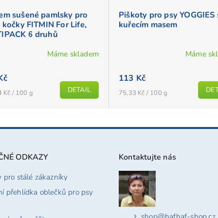
em sušené pamlsky pro
Piškoty pro psy YOGGIES 
 kočky FITMIN For Life,
kuřecím masem
IPACK 6 druhů
Máme skladem
Máme sk
Kč
113 Kč
DETAIL
DET
Měrná
 Kč / 100 g
75,33 Kč / 100 g
cena:
ČNÉ ODKAZY
Kontaktujte nás
y pro stálé zákazníky
í přehlídka oblečků pro psy
shop
@
hafhaf-shop.cz