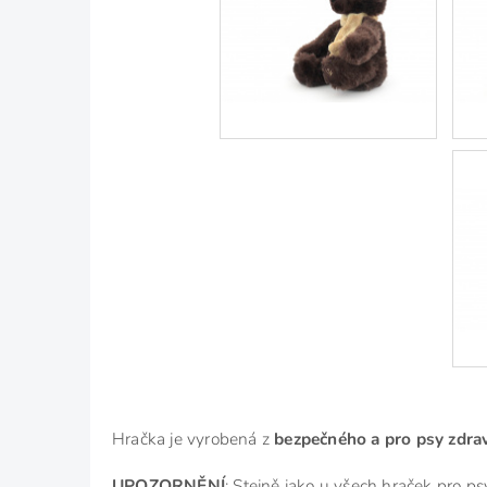
Hračka je vyrobená z
bezpečného a pro psy zdr
UPOZORNĚNÍ
: Stejně jako u všech hraček pro p