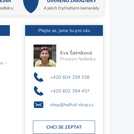
Ptejte se, jsme tu pro vás
Eva Šatníková
Provozní ředitelka
u –
+420 604 259 356
+420 602 394 457
shop@hafhaf-shop.cz
CHCI SE ZEPTAT