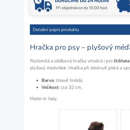
Detailní popis produktu
Hračka pro psy – plyšový méď
Roztomilá a oblíbená hračka vhodná i pro
štěňata
plyšový medvídek. Hračka při stisknutí píská a sp
Barva
: tmavě hnědá.
Velikost
: cca 32 cm.
Made-in Italy.