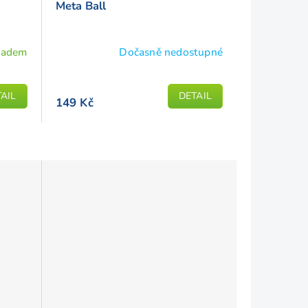
Meta Ball
ladem
Dočasně nedostupné
AIL
DETAIL
149 Kč