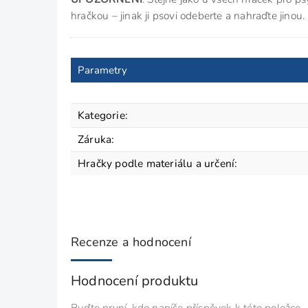
hračkou – jinak ji psovi odeberte a nahraďte jino
Parametry
Kategorie
:
Záruka
:
Hračky podle materiálu a určení
:
Recenze a hodnocení
Hodnocení produktu
Buďte první, kdo napíše příspěvek k této položce.