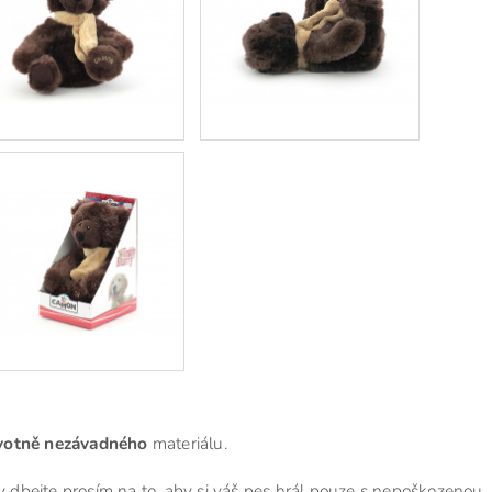
avotně nezávadného
materiálu.
sy dbejte prosím na to, aby si váš pes hrál pouze s nepoškozenou