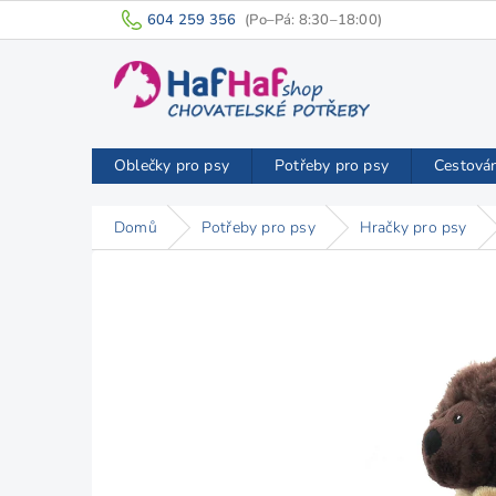
Přejít
604 259 356
na
obsah
Oblečky pro psy
Potřeby pro psy
Cestová
Domů
Potřeby pro psy
Hračky pro psy