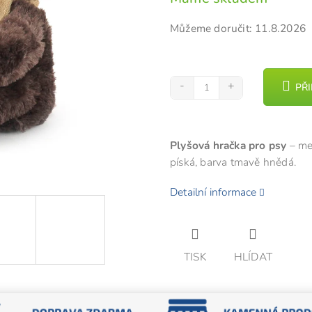
cena:
z
Můžeme doručit:
11.8.2026
5
hvězdiček.
PŘ
Plyšová hračka pro psy
– med
píská, barva tmavě hnědá.
Detailní informace
TISK
HLÍDAT