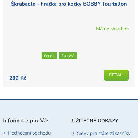
Škrabadlo – hračka pro kočky BOBBY Tourbillon
Máme skladem
Průměrné
hodnocení
produktu
je
černá
fialová
5,0
z
5
DETAIL
289 Kč
hvězdiček.
Z
á
p
Informace pro Vás
UŽITEČNÉ ODKAZY
a
t
Hodnocení obchodu
Slevy pro stálé zákazníky
í