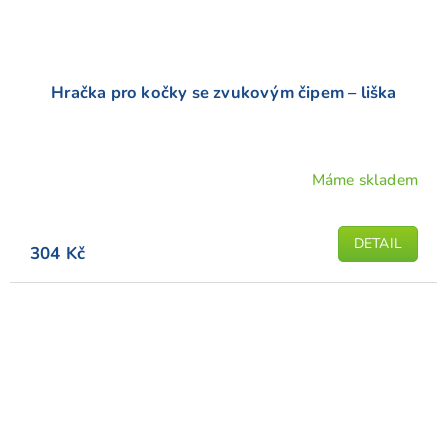
Hračka pro kočky se zvukovým čipem – liška
Máme skladem
Průměrné
hodnocení
produktu
DETAIL
304 Kč
je
5,0
z
5
hvězdiček.