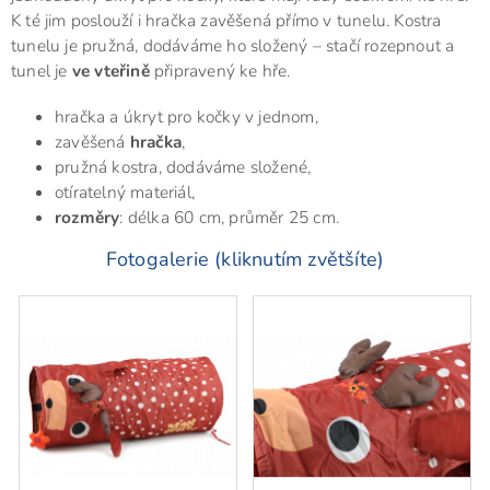
K té jim poslouží i hračka zavěšená přímo v tunelu. Kostra
tunelu je pružná, dodáváme ho složený – stačí rozepnout a
tunel je
ve vteřině
připravený ke hře.
hračka a úkryt pro kočky v jednom,
zavěšená
hračka
,
pružná kostra, dodáváme složené,
otíratelný materiál,
rozměry
: délka 60 cm, průměr 25 cm.
Fotogalerie (kliknutím zvětšíte)