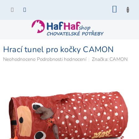
Přejít
NÁKU
na
KOŠÍK
obsah
Hrací tunel pro kočky CAMON
Průměrné
Neohodnoceno
Podrobnosti hodnocení
Značka:
CAMON
hodnocení
produktu
je
0,0
z
5
hvězdiček.