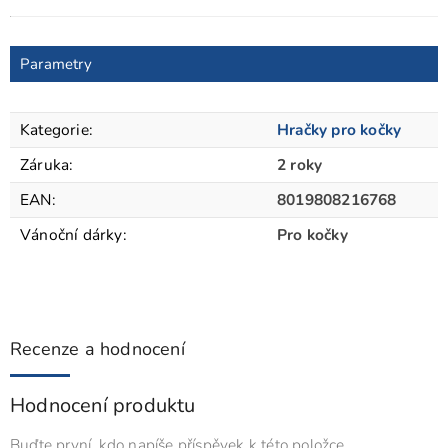
Parametry
Kategorie
:
Hračky pro kočky
Záruka
:
2 roky
EAN
:
8019808216768
Vánoční dárky
:
Pro kočky
Recenze a hodnocení
Hodnocení produktu
Buďte první, kdo napíše příspěvek k této položce.