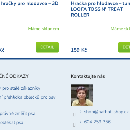
 hračky pro hlodavce – 3D
Hračka pro hlodavce – tun
LOOFA TOSS N' TREAT
ROLLER
Máme skladem
Máme sk
ěrné
Průměrné
cení
hodnocení
ktu
produktu
DETAIL
DET
Kč
159 Kč
je
5,0
z
5
ČNÉ ODKAZY
Kontaktujte nás
iček.
hvězdiček.
y pro stálé zákazníky
í přehlídka oblečků pro psy
shop
@
hafhaf-shop.cz
správně změřit psa
604 259 356
 oblékat psa