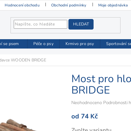
Hodnocení obchodu
Obchodní podmínky
Moje objednávka
HLEDAT
ní se psem
Péče o psy
Krmivo pro psy
Sportování s
lodavce WOODEN BRIDGE
Most pro h
BRIDGE
Průměrné
Neohodnoceno
Podrobnosti 
hodnocení
od
74 Kč
produktu
je
Měrná
Zvolte variantu
0,0