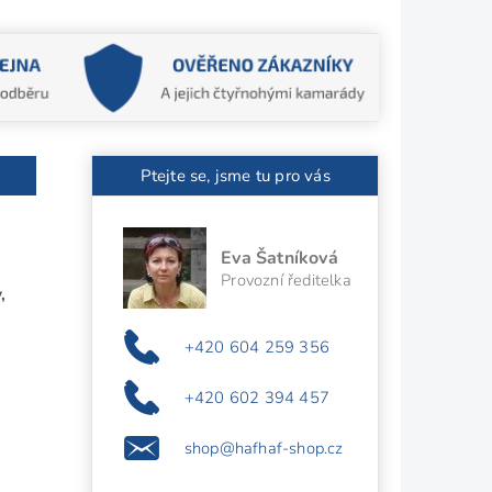
Ptejte se, jsme tu pro vás
Eva Šatníková
Provozní ředitelka
,
+420 604 259 356
+420 602 394 457
shop@hafhaf-shop.cz