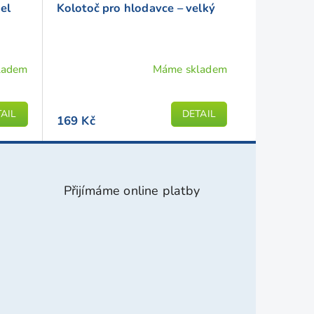
el
Kolotoč pro hlodavce – velký
ladem
Máme skladem
Průměrné
hodnocení
produktu
AIL
DETAIL
169 Kč
je
2,0
z
5
Přijímáme online platby
hvězdiček.