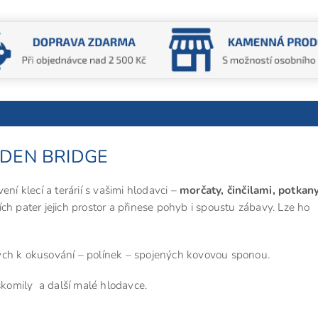
OODEN BRIDGE
 klecí a terárií s vašimi hlodavci –
morčaty, činčilami, potkany
ch pater jejich prostor a přinese pohyb i spoustu zábavy. Lze ho
ch k okusování – polínek – spojených kovovou sponou.
ískomily a další malé hlodavce.