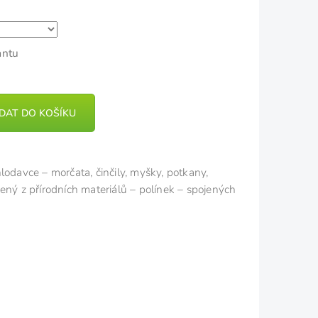
antu
IDAT DO KOŠÍKU
lodavce – morčata, činčily, myšky, potkany,
ený z přírodních materiálů – polínek – spojených