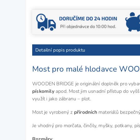
Detailní popis produktu
Most pro malé hlodavce W
WOODEN BRIDGE je originální doplněk pro vybavení
pískomily
apod. Most jim usnadní přístup do vyšší
využít i jako zábranu – plot.
Most je vyrobený z
přírodních
materiálů bezpečný
Je vhodný pro morčata, činčily, myšky, potkany, p
Rozměry
: