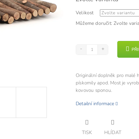
cena:
z
Velikost
5
hvězdiček.
Můžeme doručit:
Zvolte vari
PŘ
Originální doplněk pro malé h
pískomily apod. Most je vyrob
kovovou sponou.
Detailní informace
TISK
HLÍDAT