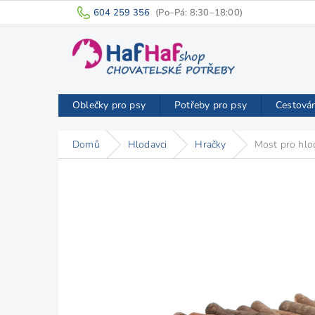
Přejít
604 259 356
na
obsah
Oblečky pro psy
Potřeby pro psy
Cestová
Domů
Hlodavci
Hračky
Most pro h