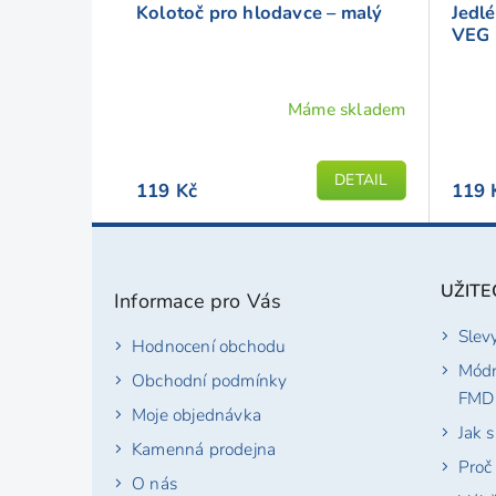
Kolotoč pro hlodavce – malý
Jedlé
VEG
Máme skladem
Prům
hodno
produ
DETAIL
119 Kč
119 
je
5,0
Z
z
á
5
p
UŽITE
Informace pro Vás
hvězd
a
t
Slev
Hodnocení obchodu
í
Módn
Obchodní podmínky
FMD
Moje objednávka
Jak 
Kamenná prodejna
Proč
O nás