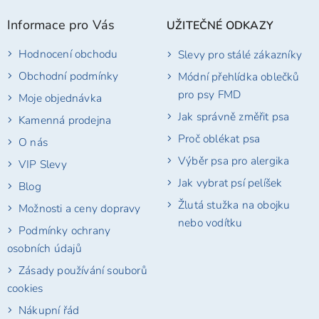
p
Informace pro Vás
UŽITEČNÉ ODKAZY
a
t
Hodnocení obchodu
Slevy pro stálé zákazníky
í
Obchodní podmínky
Módní přehlídka oblečků
pro psy FMD
Moje objednávka
Jak správně změřit psa
Kamenná prodejna
Proč oblékat psa
O nás
Výběr psa pro alergika
VIP Slevy
Jak vybrat psí pelíšek
Blog
Žlutá stužka na obojku
Možnosti a ceny dopravy
nebo vodítku
Podmínky ochrany
osobních údajů
Zásady používání souborů
cookies
Nákupní řád