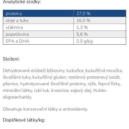
Analytické složky:
proteiny
27,0 %
oleje a tuky
16,0 %
vláknina
1,3 %
popel/ovina
5,6 %
EPA a DHA
2,5 g/kg
Složení:
Dehydrované drůbeží bílkoviny, kukuřice, kukuřičná moučka,
živočišné tuky, kukuřičný gluten, rostlinný proteinový izolát,
pšenice, hydrolyzované živočišné proteiny, rýže, řepné řízky,
minerální látky, rybí tuk, kvasnice, sojový olej, frukto-
oligosacharidy.
Obsahuje konzervační látky a antioxidanty.
Doplňkové látky/kg: