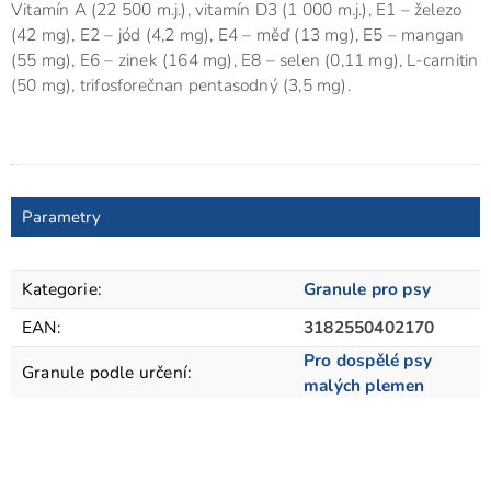
Vitamín A (22 500 m.j.), vitamín D3 (1 000 m.j.), E1 – železo
(42 mg), E2 – jód (4,2 mg), E4 – měď (13 mg), E5 – mangan
(55 mg), E6 – zinek (164 mg), E8 – selen (0,11 mg), L-carnitin
(50 mg), trifosforečnan pentasodný (3,5 mg).
Parametry
Kategorie
:
Granule pro psy
EAN
:
3182550402170
Pro dospělé psy
Granule podle určení
:
malých plemen