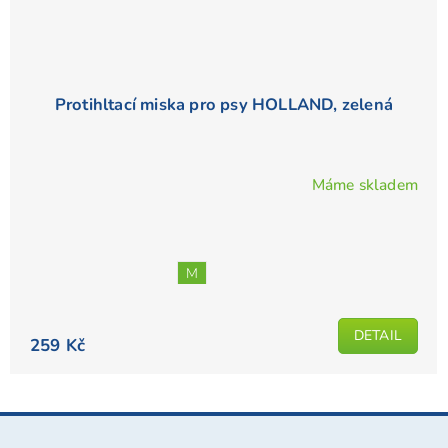
Protihltací miska pro psy HOLLAND, zelená
Máme skladem
Průměrné
hodnocení
produktu
je
M
5,0
z
5
DETAIL
259 Kč
hvězdiček.
Z
á