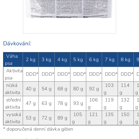
Dávkování:
Váha
2 kg
3 kg
4 kg
5 kg
6 kg
7 kg
8 kg
9
psa
Aktivita
DDD*
DDD*
DDD*
DDD*
DDD*
DDD*
DDD*
D
psa
nízká
103
114
1
40 g
54 g
68 g
80 g
92 g
aktivita
g
g
g
střední
106
119
132
1
47 g
63 g
78 g
93 g
aktivita
g
g
g
g
vysoká
105
121
135
150
1
53 g
72 g
89 g
aktivita
g
g
g
g
g
* doporučená denní dávka g/den