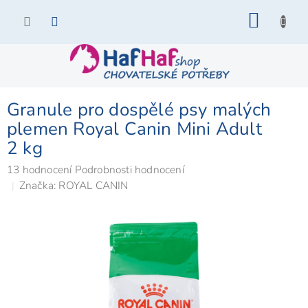
Přejít
NÁKU
na
KOŠÍK
obsah
Granule pro dospělé psy malých
plemen Royal Canin Mini Adult
2 kg
Průměrné
13 hodnocení
Podrobnosti hodnocení
hodnocení
Značka:
ROYAL CANIN
produktu
je
5,0
z
5
hvězdiček.