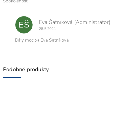
o
Spokojenost
d
n
o
Eva Šatníková
(Administrátor)
EŠ
c
28.5.2021
e
n
Díky moc :-) Eva Šatníková
í
Podobné produkty