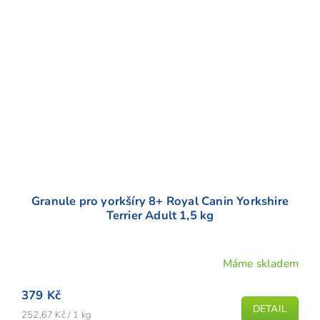
Granule pro yorkšíry 8+ Royal Canin Yorkshire
Terrier Adult 1,5 kg
Máme skladem
379 Kč
DETAIL
Měrná
252,67 Kč / 1 kg