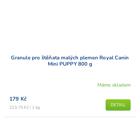
Granule pro štěňata malých plemen Royal Canin
Mini PUPPY 800 g
Máme skladem
Průměrné
hodnocení
179 Kč
produktu
DETAIL
Měrná
je
223,75 Kč / 1 kg
cena:
5,0
z
5
hvězdiček.