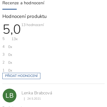
Recenze a hodnocení
Hodnocení produktu
5,0
Průměrné
13 hodnocení
hodnocení
produktu
je
5
13x
5,0
z
5
4
0x
hvězdiček.
3
0x
2
0x
1
0x
PŘIDAT HODNOCENÍ
V
ý
p
Lenka Brabcová
i
LB
s
|
24.5.2021
Hodnocení produktu je 5 z 5 hvězdiček.
h