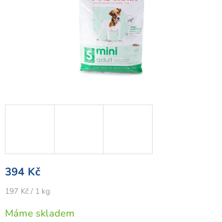
394 Kč
Měrná
197 Kč / 1 kg
cena:
Máme skladem