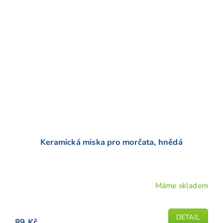
Keramická miska pro morčata, hnědá
Máme skladem
Průměrné
hodnocení
produktu
DETAIL
89 Kč
je