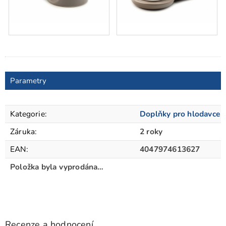
Parametry
Kategorie
:
Doplňky pro hlodavce
Záruka
:
2 roky
EAN
:
4047974613627
Položka byla vyprodána…
Recenze a hodnocení