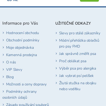
5,0
Z
z
á
5
p
hvězdiček.
Informace pro Vás
UŽITEČNÉ ODKAZY
a
t
Hodnocení obchodu
Slevy pro stálé zákazníky
í
Obchodní podmínky
Módní přehlídka oblečků
pro psy FMD
Moje objednávka
Jak správně změřit psa
Kamenná prodejna
Proč oblékat psa
O nás
Výběr psa pro alergika
VIP Slevy
Jak vybrat psí pelíšek
Blog
Žlutá stužka na obojku
Možnosti a ceny dopravy
nebo vodítku
Podmínky ochrany
osobních údajů
Zásady používání souborů