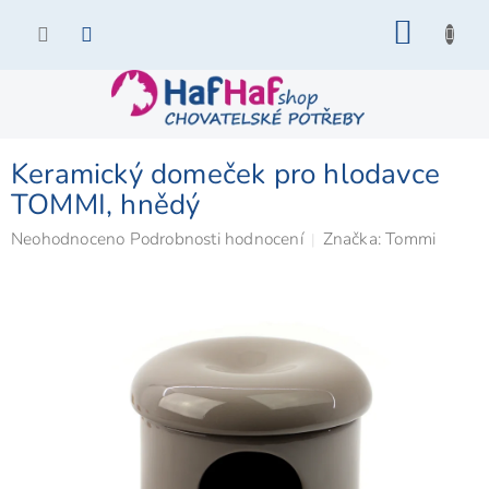
Přejít
NÁKU
na
KOŠÍK
obsah
Keramický domeček pro hlodavce
TOMMI, hnědý
Průměrné
Neohodnoceno
Podrobnosti hodnocení
Značka:
Tommi
hodnocení
produktu
je
0,0
z
5
hvězdiček.