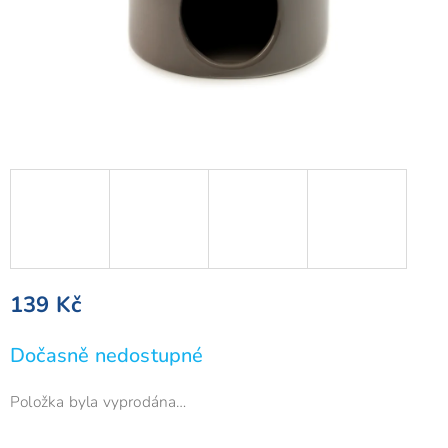
139 Kč
Měrná
Dočasně nedostupné
cena:
Položka byla vyprodána…