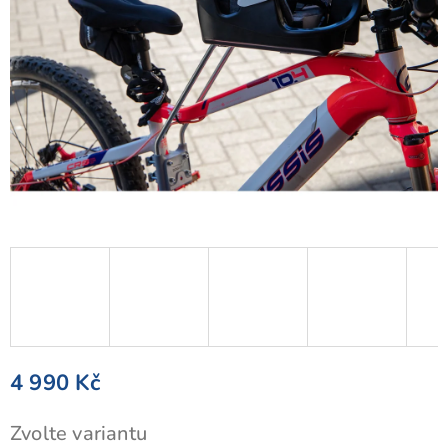
4 990 Kč
Měrná
Zvolte variantu
cena: