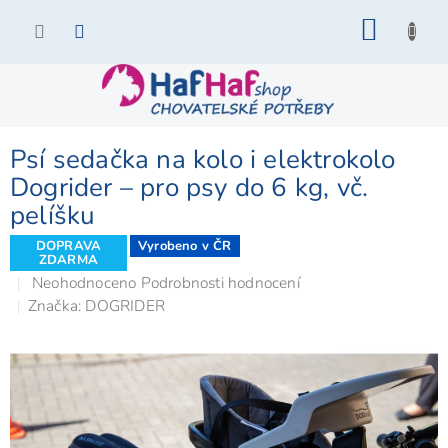
Přejít
NÁKU
na
KOŠÍK
obsah
Psí sedačka na kolo i elektrokolo
Dogrider – pro psy do 6 kg, vč.
pelíšku
DOPRAVA
Vyrobeno v ČR
ZDARMA
Průměrné
Neohodnoceno
Podrobnosti hodnocení
hodnocení
Značka:
DOGRIDER
produktu
je
0,0
z
5
hvězdiček.