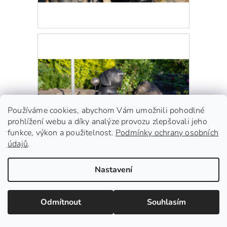
Používáme cookies, abychom Vám umožnili pohodlné
prohlížení webu a díky analýze provozu zlepšovali jeho
funkce, výkon a použitelnost.
Podmínky ochrany osobních
údajů
.
Nastavení
Specifikace a rozměry
Odmítnout
Souhlasím
Konstrukce je vyrobena z pevných ocelových nosníků a