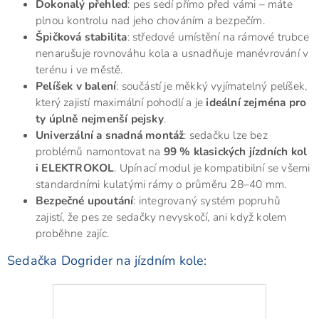
Dokonalý přehled
: pes sedí přímo před vámi – máte
plnou kontrolu nad jeho chováním a bezpečím.
Špičková stabilita
: středové umístění na rámové trubce
nenarušuje rovnováhu kola a usnadňuje manévrování v
terénu i ve městě.
Pelíšek v balení
: součástí je měkký vyjímatelný pelíšek,
který zajistí maximální pohodlí a je
ideální zejména pro
ty úplně nejmenší pejsky
.
Univerzální a snadná montáž
: sedačku lze bez
problémů namontovat na
99 % klasických jízdních kol
i ELEKTROKOL
. Upínací m
odul je kompatibilní se všemi
standardními kulatými rámy o průměru 28–40 mm.
Bezpečné upoutání
: integrovaný systém popruhů
zajistí, že pes ze sedačky nevyskočí, ani když kolem
proběhne zajíc.
Sedačka Dogrider na jízdním kole: