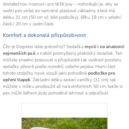
dostatečnou nosnost i pro těžší psy – rozhodující je, aby se
sedící pes vešel do samotné plastové základny, která má
délku 31 cm (50 cm vč. bílé podložky), šířku 18 cm v přední
části / 20 cm v zadní části.
Komfort a dokonalá přizpůsobivost
Čím je Dogrider dále jedinečný? Sedačka
myslí i na anatomii
nejmenších psů
a nabízí promyšlený praktický stoleček. Ten
můžete snadno posouvat a přizpůsobit tak velikost prostoru
sedačky přesně podle rozměrů vašeho pejska. Horní část
tohoto stolečku navíc slouží jako pohodlná
podložka pro
opření tlapek
. Základní délku sedací vaničky (31 cm) tak
můžete v mžiku prodloužit až na komfortních 50 cm, takže si
pes může během jízdy pohodlně lehnout a odpočívat.