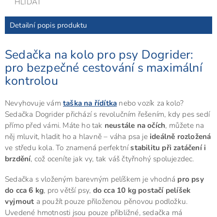
HLÍDAT
Detailní popis produktu
Sedačka na kolo pro psy Dogrider:
pro bezpečné cestování s maximální
kontrolou
Nevyhovuje vám
taška na řídítka
nebo vozík za kolo?
Sedačka Dogrider přichází s revolučním řešením, kdy pes sedí
přímo před vámi. Máte ho tak
neustále na očích
, můžete na
něj mluvit, hladit ho a hlavně – váha psa je
ideálně rozložená
ve středu kola. To znamená perfektní
stabilitu při zatáčení i
brzdění
, což oceníte jak vy, tak váš čtyřnohý spolujezdec.
Sedačka s vloženým barevným pelíškem je vhodná
pro psy
do cca 6 kg
, pro větší psy,
do cca 10 kg postačí pelíšek
vyjmout
a použít pouze přiloženou pěnovou podložku.
Uvedené hmotnosti jsou pouze přibližné, sedačka má