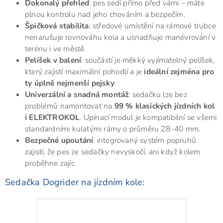
Dokonalý přehled
: pes sedí přímo před vámi – máte
plnou kontrolu nad jeho chováním a bezpečím.
Špičková stabilita
: středové umístění na rámové trubce
nenarušuje rovnováhu kola a usnadňuje manévrování v
terénu i ve městě.
Pelíšek v balení
: součástí je měkký vyjímatelný pelíšek,
který zajistí maximální pohodlí a je
ideální zejména pro
ty úplně nejmenší pejsky
.
Univerzální a snadná montáž
: sedačku lze bez
problémů namontovat na
99 % klasických jízdních kol
i ELEKTROKOL
. Upínací m
odul je kompatibilní se všemi
standardními kulatými rámy o průměru 28–40 mm.
Bezpečné upoutání
: integrovaný systém popruhů
zajistí, že pes ze sedačky nevyskočí, ani když kolem
proběhne zajíc.
Sedačka Dogrider na jízdním kole: