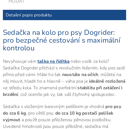
HLÍDAT
Detailní popis produktu
Sedačka na kolo pro psy Dogrider:
pro bezpečné cestování s maximální
kontrolou
Nevyhovuje vám
taška na řídítka
nebo vozík za kolo?
Sedačka Dogrider přichází s revolučním řešením, kdy pes sedí
přímo před vámi. Máte ho tak
neustále na očích
, můžete na
něj mluvit, hladit ho a hlavně – váha psa je
ideálně rozložená
ve středu kola. To znamená perfektní
stabilitu při zatáčení i
brzdění
, což oceníte jak vy, tak váš čtyřnohý spolujezdec.
Sedačka s vloženým barevným pelíškem je vhodná
pro psy
do cca 6 kg
, pro větší psy,
do cca 10 kg postačí pelíšek
vyjmout
a použít pouze přiloženou pěnovou podložku.
Uvedené hmotnosti jsou pouze přibližné, sedačka má