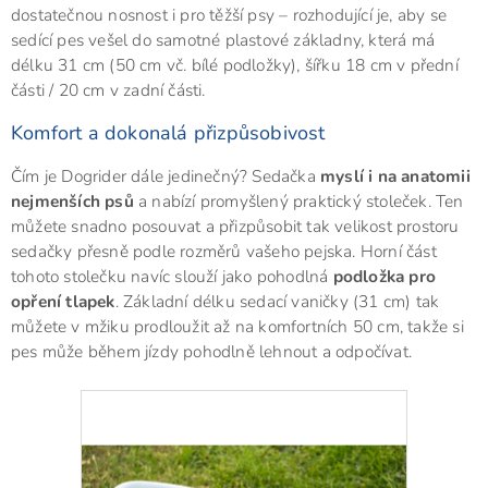
dostatečnou nosnost i pro těžší psy – rozhodující je, aby se
sedící pes vešel do samotné plastové základny, která má
délku 31 cm (50 cm vč. bílé podložky), šířku 18 cm v přední
části / 20 cm v zadní části.
Komfort a dokonalá přizpůsobivost
Čím je Dogrider dále jedinečný? Sedačka
myslí i na anatomii
nejmenších psů
a nabízí promyšlený praktický stoleček. Ten
můžete snadno posouvat a přizpůsobit tak velikost prostoru
sedačky přesně podle rozměrů vašeho pejska. Horní část
tohoto stolečku navíc slouží jako pohodlná
podložka pro
opření tlapek
. Základní délku sedací vaničky (31 cm) tak
můžete v mžiku prodloužit až na komfortních 50 cm, takže si
pes může během jízdy pohodlně lehnout a odpočívat.