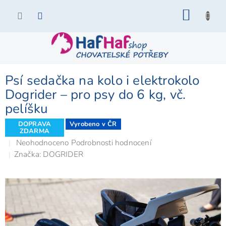
Přejít
NÁKU
na
KOŠÍK
obsah
Psí sedačka na kolo i elektrokolo
Dogrider – pro psy do 6 kg, vč.
pelíšku
DOPRAVA
Vyrobeno v ČR
ZDARMA
Průměrné
Neohodnoceno
Podrobnosti hodnocení
hodnocení
Značka:
DOGRIDER
produktu
je
0,0
z
5
hvězdiček.