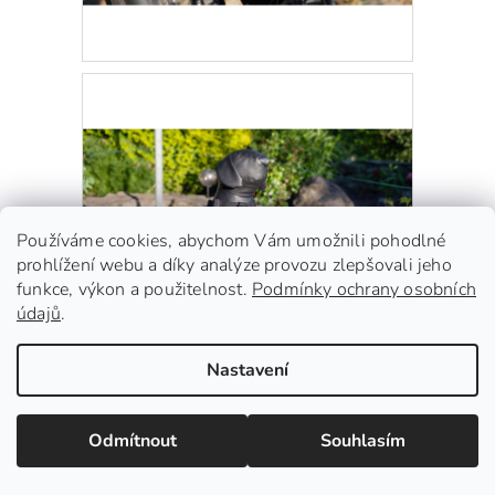
Používáme cookies, abychom Vám umožnili pohodlné
prohlížení webu a díky analýze provozu zlepšovali jeho
funkce, výkon a použitelnost.
Podmínky ochrany osobních
údajů
.
Nastavení
Specifikace a rozměry
Odmítnout
Souhlasím
Konstrukce je vyrobena z pevných ocelových nosníků a