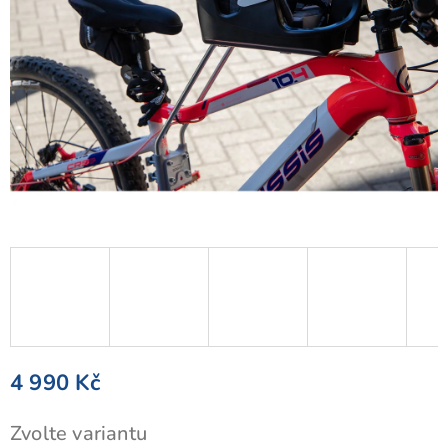
4 990 Kč
Měrná
Zvolte variantu
cena: