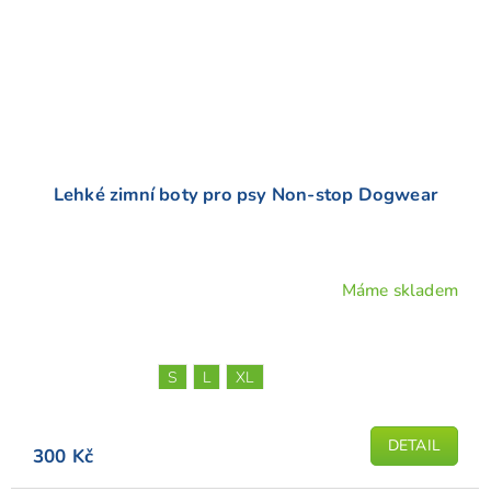
Lehké zimní boty pro psy Non-stop Dogwear
Máme skladem
Průměrné
hodnocení
produktu
je
S
L
XL
4,9
z
5
DETAIL
300 Kč
hvězdiček.