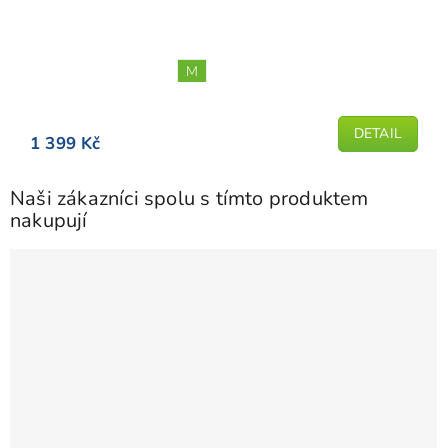
hodnocení
produktu
je
M
4,9
z
5
DETAIL
1 399 Kč
hvězdiček.
Naši zákazníci spolu s tímto produktem
nakupují