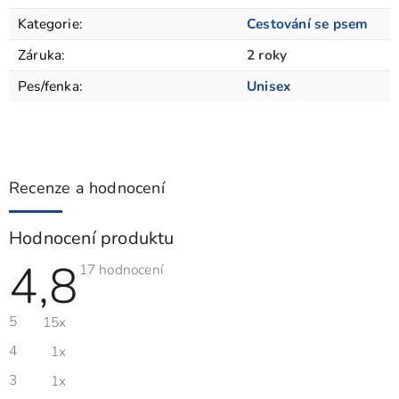
Kategorie
:
Cestování se psem
Záruka
:
2 roky
Pes/fenka
:
Unisex
Recenze a hodnocení
Hodnocení produktu
4,8
Průměrné
17 hodnocení
hodnocení
produktu
je
5
15x
4,8
z
5
4
1x
hvězdiček.
3
1x