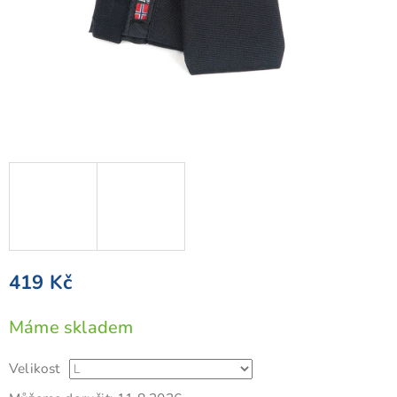
419 Kč
Měrná
Máme skladem
cena:
Velikost