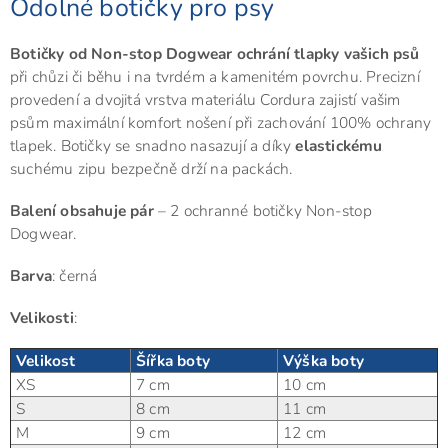
Odolné botičky pro psy
Botičky od Non-stop Dogwear ochrání tlapky vašich psů
při chůzi či běhu i na tvrdém a kamenitém povrchu. Precizní
provedení a dvojitá vrstva materiálu Cordura zajistí vašim
psům maximální komfort nošení při zachování 100% ochrany
tlapek. Botičky se snadno nasazují a díky
elastickému
suchému zipu bezpečně drží na packách.
Balení obsahuje pár
– 2 ochranné botičky Non-stop
Dogwear.
Barva
: černá
Velikosti
:
Velikost
Šířka boty
Výška boty
XS
7 cm
10 cm
S
8 cm
11 cm
M
9 cm
12 cm