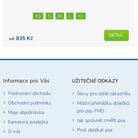
produktu
je
XS
S
M
L
XL
5,0
z
5
DETAIL
835 Kč
od
hvězdiček.
Z
á
p
Informace pro Vás
UŽITEČNÉ ODKAZY
a
t
Hodnocení obchodu
Slevy pro stálé zákazníky
í
Obchodní podmínky
Módní přehlídka oblečků
pro psy FMD
Moje objednávka
Jak správně změřit psa
Kamenná prodejna
Proč oblékat psa
O nás