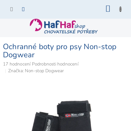
Přejít
NÁKU
na
KOŠÍK
obsah
Ochranné boty pro psy Non-stop
Dogwear
Průměrné
17 hodnocení
Podrobnosti hodnocení
hodnocení
Značka:
Non-stop Dogwear
produktu
je
4,8
z
5
hvězdiček.