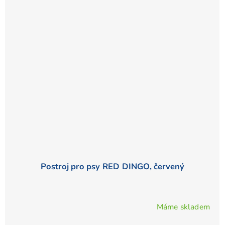
Postroj pro psy RED DINGO, červený
Máme skladem
Průměrné
hodnocení