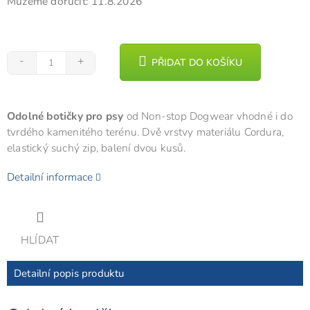
Můžeme doručit:
11.8.2026
PŘIDAT DO KOŠÍKU
Odolné botičky pro psy
od Non-stop Dogwear vhodné i do
tvrdého kamenitého terénu. Dvě vrstvy materiálu Cordura,
elastický suchý zip, balení dvou kusů.
Detailní informace
HLÍDAT
Detailní popis produktu