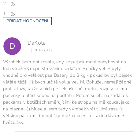
2
0x
1
0x
PŘIDAT HODNOCENÍ
V
ý
p
DaKota
i
D
s
|
9.10.2022
Hodnocení produktu je 3 z 5 hvězdiček.
h
o
Výrobek jsem pořizovala, aby se pejsek mohl pohybovat na
d
lodi s koženým polstrováním sedaček. Botičky vel. S byly
n
vhodné pro velikost psa Basenji do 8 kg - pokud by byl pejsek
o
větší a těžší, již bych určitě volila vel. M. Bohužel nemají žádné
c
protiskluzy, takže v nich pejsek ušel půl metru, rozjely se mu
e
pacenky a plácl sebou na podlahu. Potom si lehl na záda a s
n
packama v botičkách směřujícími ke stropu na mě koukal jako
í
na blázna :-)) Musela jsem tedy výrobek vrátit. Jiná rasa (s
většími packami) by botičky možná ocenila. Takto dávám 3
hvězdičky.