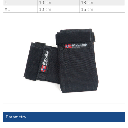
L
10 cm
13 cm
XL
10 cm
15 cm
Parametry