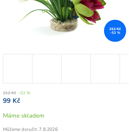
212 Kč
–53 %
212 Kč
–53 %
99 Kč
Měrná
Máme skladem
cena:
Můžeme doručit:
7.8.2026