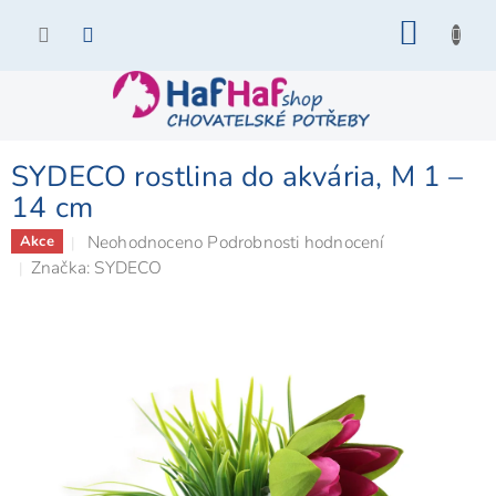
Přejít
NÁKU
na
KOŠÍK
obsah
SYDECO rostlina do akvária, M 1 –
14 cm
Průměrné
Neohodnoceno
Podrobnosti hodnocení
Akce
hodnocení
Značka:
SYDECO
produktu
je
0,0
z
5
hvězdiček.