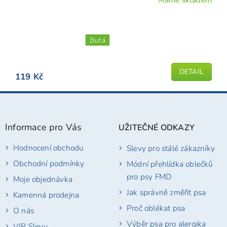
Průměrné
hodnocení
produktu
je
žlutá
5,0
z
5
DETAIL
119 Kč
hvězdiček.
Z
á
p
Informace pro Vás
UŽITEČNÉ ODKAZY
a
t
Hodnocení obchodu
Slevy pro stálé zákazníky
í
Obchodní podmínky
Módní přehlídka oblečků
pro psy FMD
Moje objednávka
Jak správně změřit psa
Kamenná prodejna
Proč oblékat psa
O nás
Výběr psa pro alergika
VIP Slevy