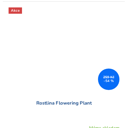
Akce
259 Kč
–54 %
Rostlina Flowering Plant
Máme skladem