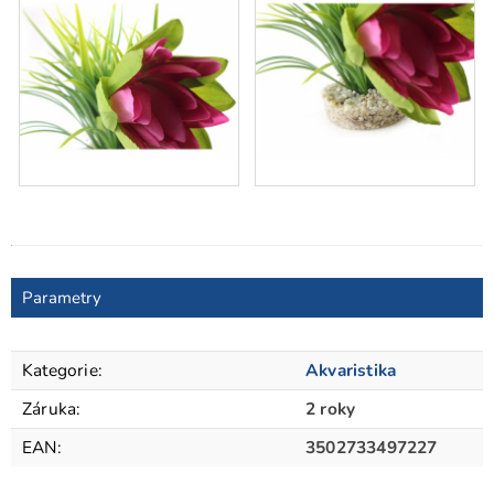
Parametry
Kategorie
:
Akvaristika
Záruka
:
2 roky
EAN
:
3502733497227